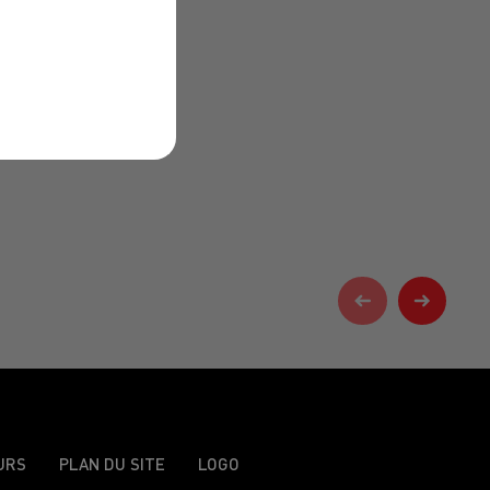
URS
PLAN DU SITE
LOGO