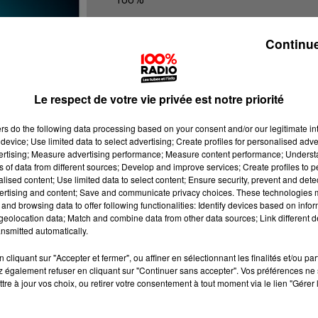
Les infos du Pays Catalan
Continue
Le respect de votre vie privée est notre priorité
ers
do the following data processing based on your consent and/or our legitimate int
device; Use limited data to select advertising; Create profiles for personalised adver
vertising; Measure advertising performance; Measure content performance; Unders
ns of data from different sources; Develop and improve services; Create profiles to 
alised content; Use limited data to select content; Ensure security, prevent and detect
ertising and content; Save and communicate privacy choices. These technologies
and browsing data to offer following functionalities: Identify devices based on infor
eolocation data; Match and combine data from other data sources; Link different de
nsmitted automatically.
cliquant sur "Accepter et fermer", ou affiner en sélectionnant les finalités et/ou pa
 également refuser en cliquant sur "Continuer sans accepter". Vos préférences ne 
tre à jour vos choix, ou retirer votre consentement à tout moment via le lien "Gérer 