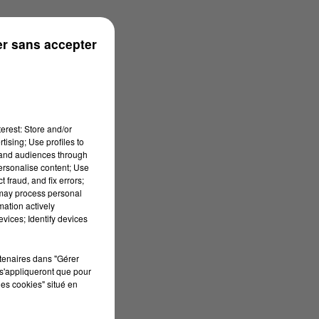
r sans accepter
erest: Store and/or
tising; Use profiles to
tand audiences through
personalise content; Use
 fraud, and fix errors;
 may process personal
mation actively
vices; Identify devices
rtenaires dans "Gérer
s'appliqueront que pour
les cookies" situé en