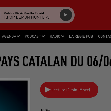
Golden (david Guetta Remix)
KPOP DEMON HUNTERS
AGENDA
PODCAST
RADIO
LA RÉGIE PUB
CONTA
PAYS CATALAN DU 06/0
Lecture (2 min 19 sec)
100%