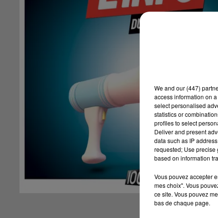
We and
our (447) partn
access information on a 
select personalised ad
statistics or combinatio
profiles to select person
Deliver and present adv
data such as IP address 
requested; Use precise g
based on information tra
Vous pouvez accepter en 
mes choix". Vous pouvez
ce site. Vous pouvez met
bas de chaque page.