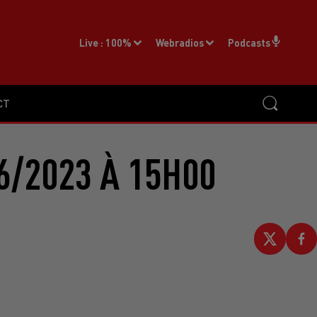
Live :
100%
Webradios
Podcasts
CT
6/2023 À 15H00