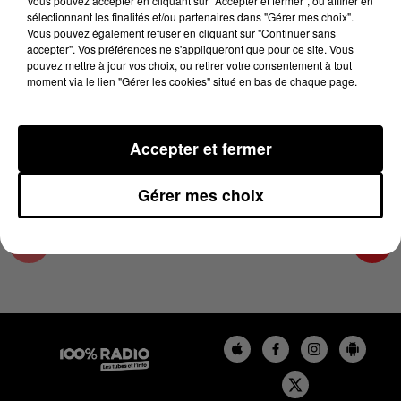
Vous pouvez accepter en cliquant sur "Accepter et fermer", ou affiner en
6 janvier 2025 - 4 min 24 sec
sélectionnant les finalités et/ou partenaires dans "Gérer mes choix".
Vous pouvez également refuser en cliquant sur "Continuer sans
LES INFOS DU PAYS CATALAN DU 06/01/2025
accepter". Vos préférences ne s'appliqueront que pour ce site. Vous
À 08H00
pouvez mettre à jour vos choix, ou retirer votre consentement à tout
moment via le lien "Gérer les cookies" situé en bas de chaque page.
Podcasts infos du Pays Catalan
Accepter et fermer
Gérer mes choix