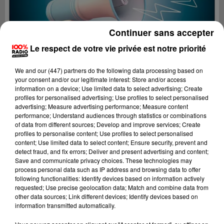
Continuer sans accepter
Le respect de votre vie privée est notre priorité
We and
our (447) partners
do the following data processing based on
your consent and/or our legitimate interest: Store and/or access
information on a device; Use limited data to select advertising; Create
profiles for personalised advertising; Use profiles to select personalised
advertising; Measure advertising performance; Measure content
performance; Understand audiences through statistics or combinations
of data from different sources; Develop and improve services; Create
profiles to personalise content; Use profiles to select personalised
content; Use limited data to select content; Ensure security, prevent and
Lecture (4 min 24 sec)
detect fraud, and fix errors; Deliver and present advertising and content;
Save and communicate privacy choices. These technologies may
process personal data such as IP address and browsing data to offer
following functionalities: Identify devices based on information actively
requested; Use precise geolocation data; Match and combine data from
100%
other data sources; Link different devices; Identify devices based on
information transmitted automatically.
100% Radio les infos du Pays Catalan