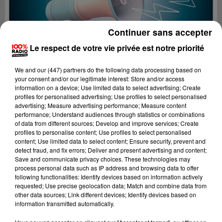
Continuer sans accepter
Le respect de votre vie privée est notre priorité
We and
our (447) partners
do the following data processing based on
your consent and/or our legitimate interest: Store and/or access
information on a device; Use limited data to select advertising; Create
profiles for personalised advertising; Use profiles to select personalised
advertising; Measure advertising performance; Measure content
performance; Understand audiences through statistics or combinations
of data from different sources; Develop and improve services; Create
profiles to personalise content; Use profiles to select personalised
content; Use limited data to select content; Ensure security, prevent and
Lecture (2 min 34 sec)
detect fraud, and fix errors; Deliver and present advertising and content;
Save and communicate privacy choices. These technologies may
process personal data such as IP address and browsing data to offer
following functionalities: Identify devices based on information actively
requested; Use precise geolocation data; Match and combine data from
100%
other data sources; Link different devices; Identify devices based on
information transmitted automatically.
100% Radio les infos du Pays Catalan