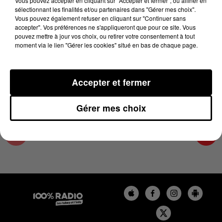
Vous pouvez accepter en cliquant sur "Accepter et fermer", ou affiner en
5 décembre 2024 - 2 min 34 sec
sélectionnant les finalités et/ou partenaires dans "Gérer mes choix".
Vous pouvez également refuser en cliquant sur "Continuer sans
LES INFOS DU PAYS CATALAN DU 05/12/2024
accepter". Vos préférences ne s'appliqueront que pour ce site. Vous
À 15H00
pouvez mettre à jour vos choix, ou retirer votre consentement à tout
moment via le lien "Gérer les cookies" situé en bas de chaque page.
Podcasts infos du Pays Catalan
Accepter et fermer
Gérer mes choix