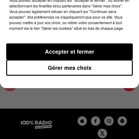
Vous pouvez accepter en cliquant sur "Accepter et fermer", ou affiner en
5 juin 2024 - 4 min 40 sec
sélectionnant les finalités et/ou partenaires dans "Gérer mes choix".
Vous pouvez également refuser en cliquant sur "Continuer sans
LES INFOS DU PAYS CATALAN DU 05/06/2024
accepter". Vos préférences ne s'appliqueront que pour ce site. Vous
À 17H00
pouvez mettre à jour vos choix, ou retirer votre consentement à tout
moment via le lien "Gérer les cookies" situé en bas de chaque page.
Podcasts infos du Pays Catalan
Accepter et fermer
Gérer mes choix