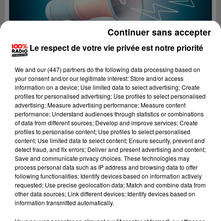
Continuer sans accepter
Le respect de votre vie privée est notre priorité
We and
our (447) partners
do the following data processing based on
your consent and/or our legitimate interest: Store and/or access
information on a device; Use limited data to select advertising; Create
profiles for personalised advertising; Use profiles to select personalised
advertising; Measure advertising performance; Measure content
performance; Understand audiences through statistics or combinations
of data from different sources; Develop and improve services; Create
profiles to personalise content; Use profiles to select personalised
content; Use limited data to select content; Ensure security, prevent and
Lecture (3 min 21 sec)
detect fraud, and fix errors; Deliver and present advertising and content;
Save and communicate privacy choices. These technologies may
process personal data such as IP address and browsing data to offer
following functionalities: Identify devices based on information actively
requested; Use precise geolocation data; Match and combine data from
100%
other data sources; Link different devices; Identify devices based on
information transmitted automatically.
100% Radio les infos du Pays Catalan