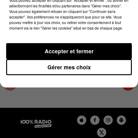
Vous pouvez accepter en cliquant sur "Accepter et fermer", ou affiner en
4 décembre 2023 - 3 min 21 sec
sélectionnant les finalités et/ou partenaires dans "Gérer mes choix".
Vous pouvez également refuser en cliquant sur "Continuer sans
LES INFOS DU PAYS CATALAN DU 04/12/2023
accepter". Vos préférences ne s'appliqueront que pour ce site. Vous
À 12H01
pouvez mettre à jour vos choix, ou retirer votre consentement à tout
moment via le lien "Gérer les cookies" situé en bas de chaque page.
Podcasts infos du Pays Catalan
Accepter et fermer
Gérer mes choix