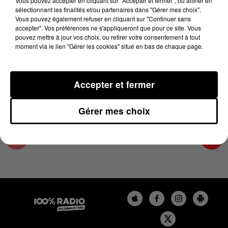
Vous pouvez accepter en cliquant sur "Accepter et fermer", ou affiner en
4 novembre 2025 - 2 min 23 sec
sélectionnant les finalités et/ou partenaires dans "Gérer mes choix".
Vous pouvez également refuser en cliquant sur "Continuer sans
LES INFOS DU PAYS CATALAN DU 04/11/2025
accepter". Vos préférences ne s'appliqueront que pour ce site. Vous
À 10H59
pouvez mettre à jour vos choix, ou retirer votre consentement à tout
moment via le lien "Gérer les cookies" situé en bas de chaque page.
Podcasts infos du Pays Catalan
Accepter et fermer
Gérer mes choix