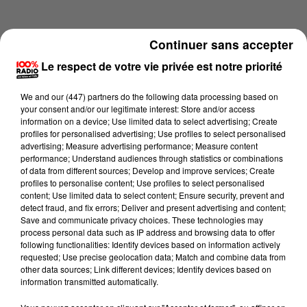
Continuer sans accepter
Le respect de votre vie privée est notre priorité
We and
our (447) partners
do the following data processing based on
your consent and/or our legitimate interest: Store and/or access
information on a device; Use limited data to select advertising; Create
profiles for personalised advertising; Use profiles to select personalised
advertising; Measure advertising performance; Measure content
performance; Understand audiences through statistics or combinations
of data from different sources; Develop and improve services; Create
profiles to personalise content; Use profiles to select personalised
content; Use limited data to select content; Ensure security, prevent and
Lecture (2 min 23 sec)
detect fraud, and fix errors; Deliver and present advertising and content;
Save and communicate privacy choices. These technologies may
process personal data such as IP address and browsing data to offer
following functionalities: Identify devices based on information actively
requested; Use precise geolocation data; Match and combine data from
100%
other data sources; Link different devices; Identify devices based on
information transmitted automatically.
100% Radio les infos du Pays Catalan