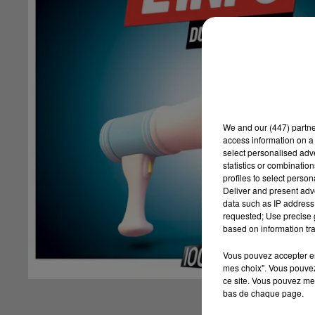
We and
our (447) partn
access information on a 
select personalised ad
statistics or combinatio
profiles to select person
Deliver and present adv
data such as IP address 
requested; Use precise g
based on information tra
Vous pouvez accepter en 
mes choix". Vous pouvez
ce site. Vous pouvez met
bas de chaque page.