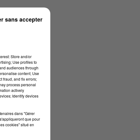
n
r sans accepter
erest: Store and/or
tising; Use profiles to
tand audiences through
personalise content; Use
 fraud, and fix errors;
 may process personal
mation actively
vices; Identify devices
rtenaires dans "Gérer
s'appliqueront que pour
les cookies" situé en