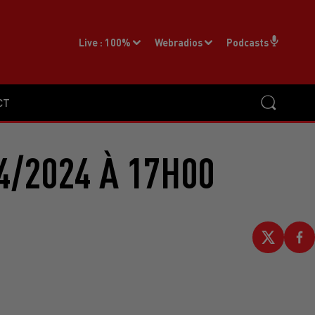
Live :
100%
Webradios
Podcasts
CT
4/2024 À 17H00