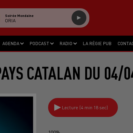
Soirée Mondaine
ORIA
AGENDA
PODCAST
RADIO
LA RÉGIE PUB
CONTA
PAYS CATALAN DU 04/0
Lecture (4 min 18 sec)
100%