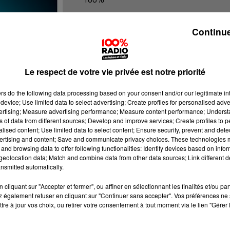
100% Radio les infos du Pays Catala
Continue
Le respect de votre vie privée est notre priorité
ers
do the following data processing based on your consent and/or our legitimate int
device; Use limited data to select advertising; Create profiles for personalised adver
vertising; Measure advertising performance; Measure content performance; Unders
ns of data from different sources; Develop and improve services; Create profiles to 
alised content; Use limited data to select content; Ensure security, prevent and detect
ertising and content; Save and communicate privacy choices. These technologies
and browsing data to offer following functionalities: Identify devices based on infor
eolocation data; Match and combine data from other data sources; Link different de
nsmitted automatically.
cliquant sur "Accepter et fermer", ou affiner en sélectionnant les finalités et/ou pa
 également refuser en cliquant sur "Continuer sans accepter". Vos préférences ne 
tre à jour vos choix, ou retirer votre consentement à tout moment via le lien "Gérer 