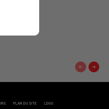
URS
PLAN DU SITE
LOGO