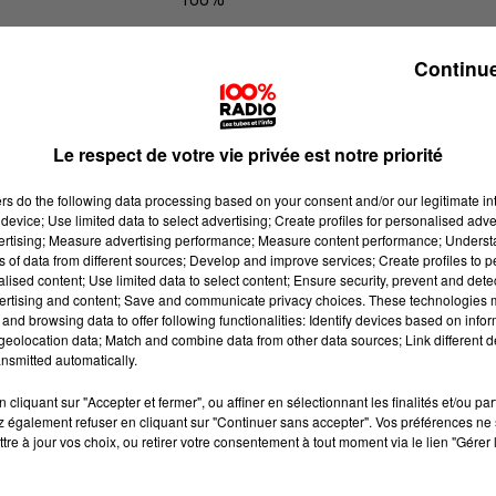
100% Radio les infos du Pays Catala
Continue
Le respect de votre vie privée est notre priorité
ers
do the following data processing based on your consent and/or our legitimate int
device; Use limited data to select advertising; Create profiles for personalised adver
vertising; Measure advertising performance; Measure content performance; Unders
ns of data from different sources; Develop and improve services; Create profiles to 
alised content; Use limited data to select content; Ensure security, prevent and detect
ertising and content; Save and communicate privacy choices. These technologies
and browsing data to offer following functionalities: Identify devices based on infor
eolocation data; Match and combine data from other data sources; Link different de
nsmitted automatically.
cliquant sur "Accepter et fermer", ou affiner en sélectionnant les finalités et/ou pa
 également refuser en cliquant sur "Continuer sans accepter". Vos préférences ne 
tre à jour vos choix, ou retirer votre consentement à tout moment via le lien "Gérer 