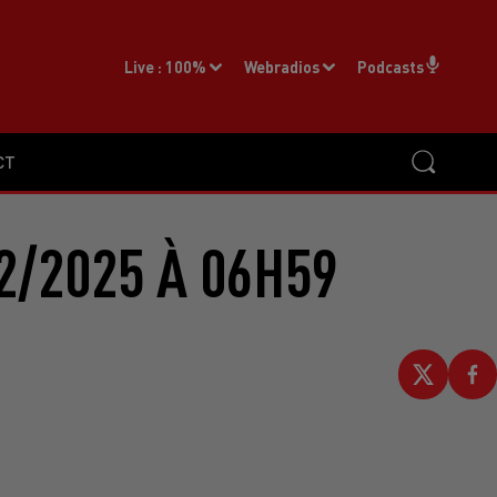
Live :
100%
Webradios
Podcasts
CT
2/2025 À 06H59