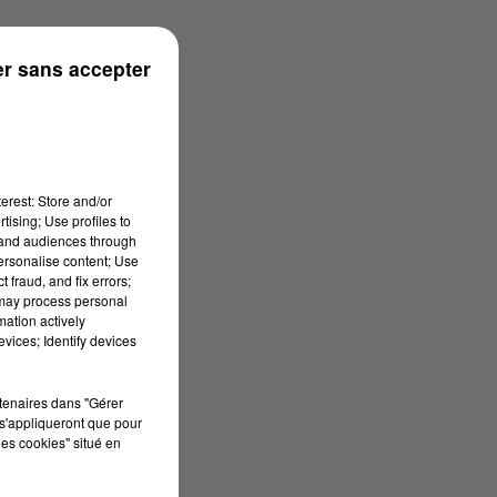
n
r sans accepter
erest: Store and/or
tising; Use profiles to
tand audiences through
personalise content; Use
 fraud, and fix errors;
 may process personal
mation actively
vices; Identify devices
rtenaires dans "Gérer
s'appliqueront que pour
les cookies" situé en