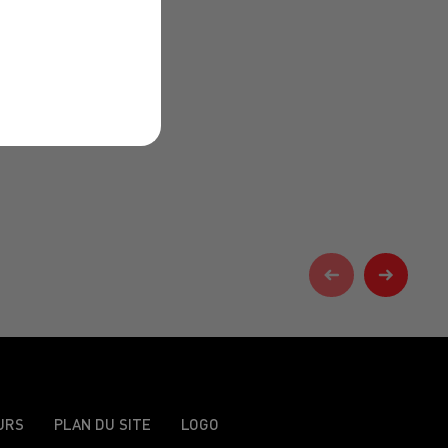
URS
PLAN DU SITE
LOGO