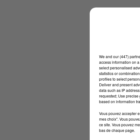
We and
our (447) partn
access information on a 
select personalised ad
statistics or combinatio
profiles to select person
Deliver and present adv
data such as IP address 
requested; Use precise g
based on information tra
Vous pouvez accepter en 
mes choix". Vous pouvez
ce site. Vous pouvez met
bas de chaque page.