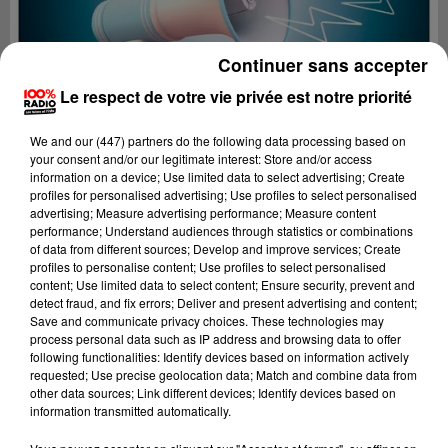
Continuer sans accepter
Le respect de votre vie privée est notre priorité
We and
our (447) partners
do the following data processing based on
your consent and/or our legitimate interest: Store and/or access
information on a device; Use limited data to select advertising; Create
profiles for personalised advertising; Use profiles to select personalised
advertising; Measure advertising performance; Measure content
performance; Understand audiences through statistics or combinations
of data from different sources; Develop and improve services; Create
profiles to personalise content; Use profiles to select personalised
content; Use limited data to select content; Ensure security, prevent and
Lecture (2 min 22 sec)
detect fraud, and fix errors; Deliver and present advertising and content;
Save and communicate privacy choices. These technologies may
process personal data such as IP address and browsing data to offer
following functionalities: Identify devices based on information actively
requested; Use precise geolocation data; Match and combine data from
100%
other data sources; Link different devices; Identify devices based on
information transmitted automatically.
100% Radio les infos du Pays Catalan