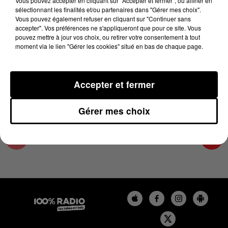
Vous pouvez accepter en cliquant sur "Accepter et fermer", ou affiner en
3 mai 2024 - 2 min 22 sec
sélectionnant les finalités et/ou partenaires dans "Gérer mes choix".
Vous pouvez également refuser en cliquant sur "Continuer sans
LES INFOS DU PAYS CATALAN DU 03/05/2024
accepter". Vos préférences ne s'appliqueront que pour ce site. Vous
À 12H01
pouvez mettre à jour vos choix, ou retirer votre consentement à tout
moment via le lien "Gérer les cookies" situé en bas de chaque page.
Podcasts infos du Pays Catalan
Accepter et fermer
Gérer mes choix