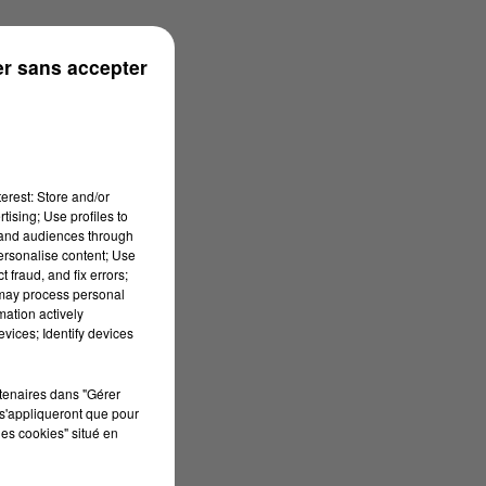
n
r sans accepter
erest: Store and/or
tising; Use profiles to
tand audiences through
personalise content; Use
 fraud, and fix errors;
 may process personal
mation actively
vices; Identify devices
rtenaires dans "Gérer
s'appliqueront que pour
les cookies" situé en