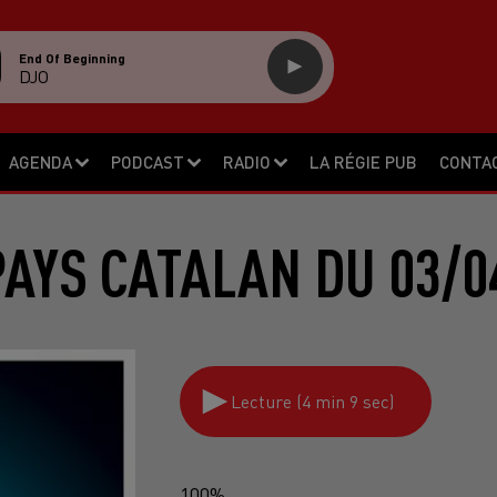
End Of Beginning
DJO
AGENDA
PODCAST
RADIO
LA RÉGIE PUB
CONTA
PAYS CATALAN DU 03/0
Lecture (4 min 9 sec)
100%