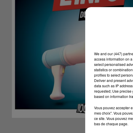
We and
our (447) partn
access information on a 
select personalised ad
statistics or combinatio
profiles to select person
Deliver and present adv
data such as IP address 
requested; Use precise g
based on information tra
Vous pouvez accepter en 
mes choix". Vous pouvez
ce site. Vous pouvez met
bas de chaque page.