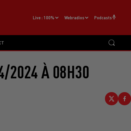
Live :
100%
Webradios
Podcasts
CT
4/2024 À 08H30