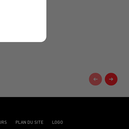
URS
PLAN DU SITE
LOGO