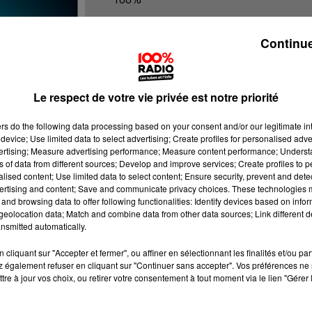
100% Radio les infos du Pays Catala
Continue
Le respect de votre vie privée est notre priorité
ers
do the following data processing based on your consent and/or our legitimate int
device; Use limited data to select advertising; Create profiles for personalised adver
vertising; Measure advertising performance; Measure content performance; Unders
ns of data from different sources; Develop and improve services; Create profiles to 
alised content; Use limited data to select content; Ensure security, prevent and detect
ertising and content; Save and communicate privacy choices. These technologies
and browsing data to offer following functionalities: Identify devices based on infor
eolocation data; Match and combine data from other data sources; Link different de
nsmitted automatically.
cliquant sur "Accepter et fermer", ou affiner en sélectionnant les finalités et/ou pa
 également refuser en cliquant sur "Continuer sans accepter". Vos préférences ne 
tre à jour vos choix, ou retirer votre consentement à tout moment via le lien "Gérer 