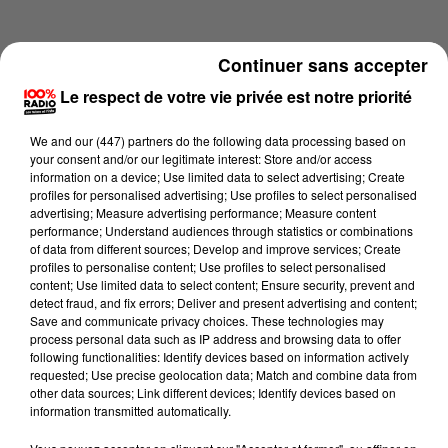
Continuer sans accepter
Le respect de votre vie privée est notre priorité
We and
our (447) partners
do the following data processing based on
your consent and/or our legitimate interest: Store and/or access
information on a device; Use limited data to select advertising; Create
profiles for personalised advertising; Use profiles to select personalised
advertising; Measure advertising performance; Measure content
performance; Understand audiences through statistics or combinations
of data from different sources; Develop and improve services; Create
profiles to personalise content; Use profiles to select personalised
content; Use limited data to select content; Ensure security, prevent and
Lecture (4 min 14 sec)
detect fraud, and fix errors; Deliver and present advertising and content;
Save and communicate privacy choices. These technologies may
process personal data such as IP address and browsing data to offer
following functionalities: Identify devices based on information actively
requested; Use precise geolocation data; Match and combine data from
100%
other data sources; Link different devices; Identify devices based on
information transmitted automatically.
100% Radio les infos du Pays Catalan