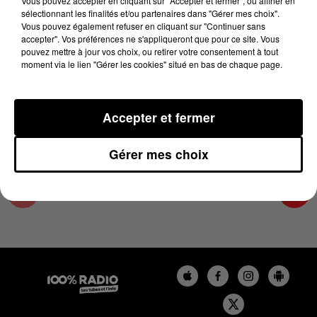
Vous pouvez accepter en cliquant sur "Accepter et fermer", ou affiner en
3 février 2025 - 4 min 14 sec
sélectionnant les finalités et/ou partenaires dans "Gérer mes choix".
Vous pouvez également refuser en cliquant sur "Continuer sans
LES INFOS DU PAYS CATALAN DU 03/02/2025
accepter". Vos préférences ne s'appliqueront que pour ce site. Vous
À 08H01
pouvez mettre à jour vos choix, ou retirer votre consentement à tout
moment via le lien "Gérer les cookies" situé en bas de chaque page.
Podcasts infos du Pays Catalan
Accepter et fermer
Gérer mes choix