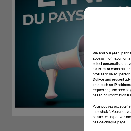
We and
our (447) partn
access information on a 
select personalised ad
statistics or combinatio
profiles to select person
Deliver and present adv
data such as IP address 
requested; Use precise g
based on information tra
Vous pouvez accepter en 
mes choix". Vous pouvez
ce site. Vous pouvez met
bas de chaque page.