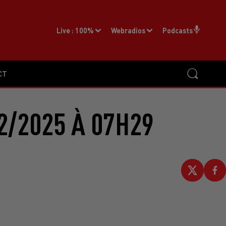
Live :
100%
Webradios
Podcasts
CT
2/2025 À 07H29