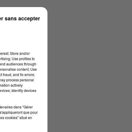
n
r sans accepter
erest: Store and/or
tising; Use profiles to
tand audiences through
personalise content; Use
 fraud, and fix errors;
 may process personal
mation actively
vices; Identify devices
rtenaires dans "Gérer
s'appliqueront que pour
les cookies" situé en