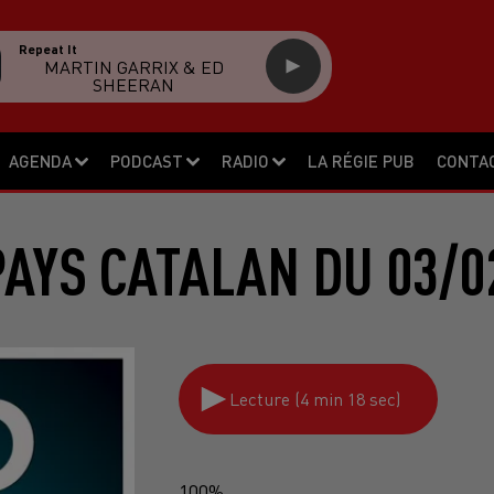
Repeat It
MARTIN GARRIX & ED
SHEERAN
AGENDA
PODCAST
RADIO
LA RÉGIE PUB
CONTA
PAYS CATALAN DU 03/0
Lecture (4 min 18 sec)
100%