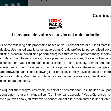
100% Radio les infos du Pays Catala
Continue
Le respect de votre vie privée est notre priorité
ers
do the following data processing based on your consent and/or our legitimate int
device; Use limited data to select advertising; Create profiles for personalised adver
vertising; Measure advertising performance; Measure content performance; Unders
ns of data from different sources; Develop and improve services; Create profiles to 
alised content; Use limited data to select content; Ensure security, prevent and detect
ertising and content; Save and communicate privacy choices. These technologies
and browsing data to offer following functionalities: Identify devices based on infor
eolocation data; Match and combine data from other data sources; Link different de
nsmitted automatically.
cliquant sur "Accepter et fermer", ou affiner en sélectionnant les finalités et/ou pa
 également refuser en cliquant sur "Continuer sans accepter". Vos préférences ne 
tre à jour vos choix, ou retirer votre consentement à tout moment via le lien "Gérer 