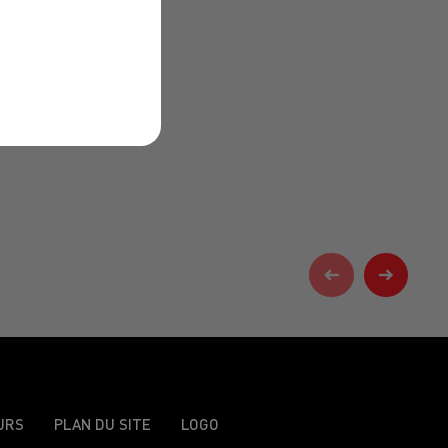
URS
PLAN DU SITE
LOGO