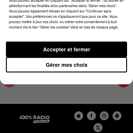
Vous pouvez accepter en cliquant sur "Accepter et fermer", ou affiner en
2 juin 2025 - 3 min 57 sec
sélectionnant les finalités et/ou partenaires dans "Gérer mes choix".
Vous pouvez également refuser en cliquant sur "Continuer sans
LES INFOS DU PAYS CATALAN DU 02/06/2025
accepter". Vos préférences ne s'appliqueront que pour ce site. Vous
À 16H59
pouvez mettre à jour vos choix, ou retirer votre consentement à tout
moment via le lien "Gérer les cookies" situé en bas de chaque page.
Podcasts infos du Pays Catalan
Accepter et fermer
Gérer mes choix