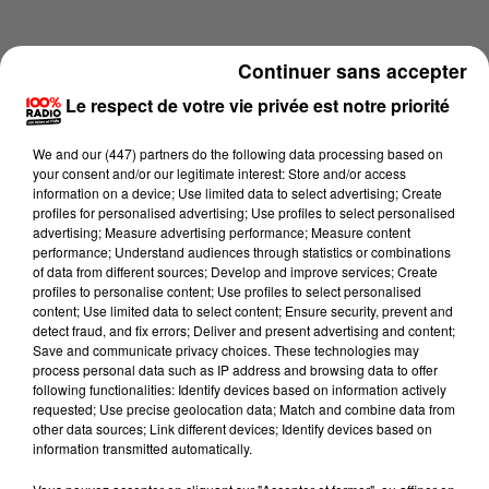
Continuer sans accepter
Le respect de votre vie privée est notre priorité
We and
our (447) partners
do the following data processing based on
your consent and/or our legitimate interest: Store and/or access
information on a device; Use limited data to select advertising; Create
profiles for personalised advertising; Use profiles to select personalised
advertising; Measure advertising performance; Measure content
performance; Understand audiences through statistics or combinations
of data from different sources; Develop and improve services; Create
profiles to personalise content; Use profiles to select personalised
content; Use limited data to select content; Ensure security, prevent and
Lecture (3 min 57 sec)
detect fraud, and fix errors; Deliver and present advertising and content;
Save and communicate privacy choices. These technologies may
process personal data such as IP address and browsing data to offer
following functionalities: Identify devices based on information actively
requested; Use precise geolocation data; Match and combine data from
100%
other data sources; Link different devices; Identify devices based on
information transmitted automatically.
100% Radio les infos du Pays Catalan