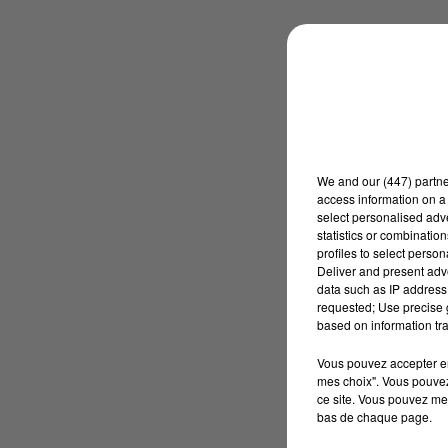
We and
our (447) partn
access information on a 
select personalised ad
statistics or combinatio
profiles to select person
Deliver and present adv
data such as IP address 
requested; Use precise g
based on information tra
Vous pouvez accepter en 
mes choix". Vous pouvez
ce site. Vous pouvez met
bas de chaque page.