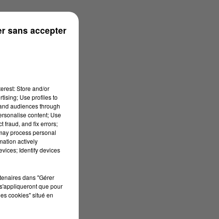
n
r sans accepter
erest: Store and/or
tising; Use profiles to
tand audiences through
personalise content; Use
 fraud, and fix errors;
 may process personal
mation actively
vices; Identify devices
rtenaires dans "Gérer
s'appliqueront que pour
les cookies" situé en