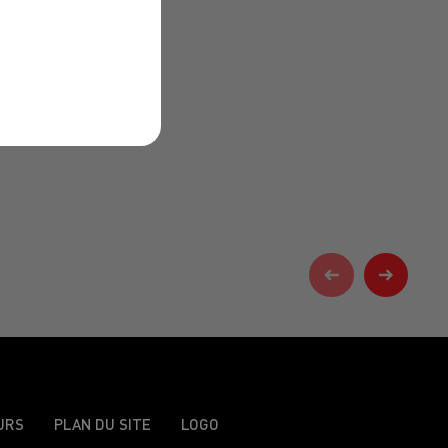
URS
PLAN DU SITE
LOGO