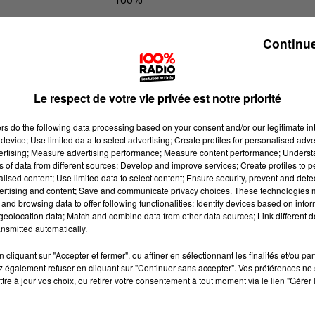
100% Radio les infos du Pays Catala
Continue
Le respect de votre vie privée est notre priorité
ers
do the following data processing based on your consent and/or our legitimate int
device; Use limited data to select advertising; Create profiles for personalised adver
vertising; Measure advertising performance; Measure content performance; Unders
ns of data from different sources; Develop and improve services; Create profiles to 
alised content; Use limited data to select content; Ensure security, prevent and detect
ertising and content; Save and communicate privacy choices. These technologies
and browsing data to offer following functionalities: Identify devices based on infor
eolocation data; Match and combine data from other data sources; Link different de
nsmitted automatically.
cliquant sur "Accepter et fermer", ou affiner en sélectionnant les finalités et/ou pa
 également refuser en cliquant sur "Continuer sans accepter". Vos préférences ne 
tre à jour vos choix, ou retirer votre consentement à tout moment via le lien "Gérer 