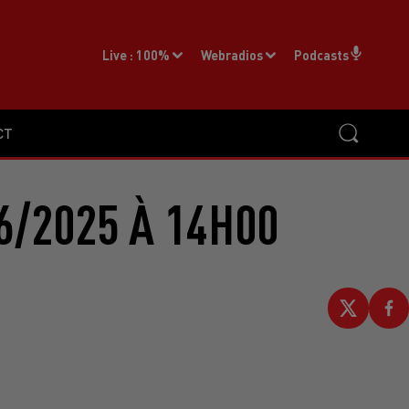
Live :
100%
Webradios
Podcasts
CT
6/2025 À 14H00