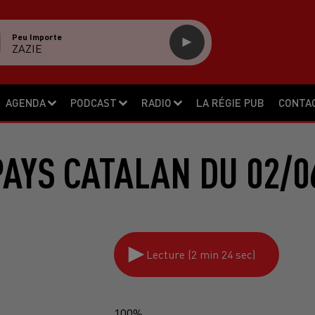
Peu Importe
ZAZIE
AGENDA
PODCAST
RADIO
LA RÉGIE PUB
CONTA
PAYS CATALAN DU 02/0
Lecture (2 min 24 sec)
100%