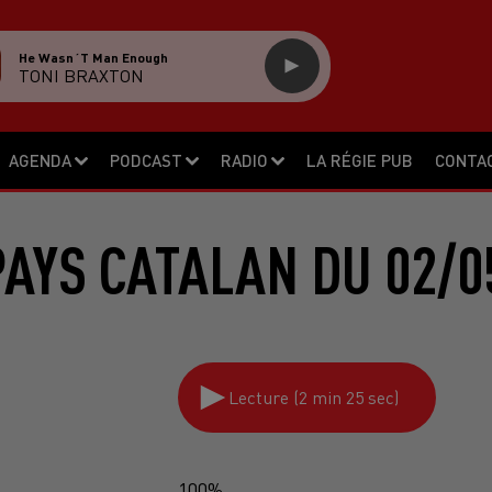
He Wasn´t Man Enough
TONI BRAXTON
AGENDA
PODCAST
RADIO
LA RÉGIE PUB
CONTA
PAYS CATALAN DU 02/0
Lecture (2 min 25 sec)
100%