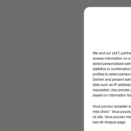
We and
our (447) partn
access information on a 
select personalised ad
statistics or combinatio
profiles to select person
Deliver and present adv
data such as IP address 
requested; Use precise g
based on information tra
Vous pouvez accepter en 
mes choix". Vous pouvez
ce site. Vous pouvez met
bas de chaque page.