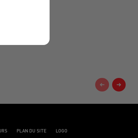
URS
PLAN DU SITE
LOGO