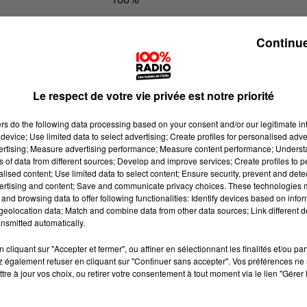
100% Radio les infos du Pays Catala
Continue
Le respect de votre vie privée est notre priorité
ers
do the following data processing based on your consent and/or our legitimate int
device; Use limited data to select advertising; Create profiles for personalised adver
vertising; Measure advertising performance; Measure content performance; Unders
ns of data from different sources; Develop and improve services; Create profiles to 
alised content; Use limited data to select content; Ensure security, prevent and detect
ertising and content; Save and communicate privacy choices. These technologies
and browsing data to offer following functionalities: Identify devices based on infor
eolocation data; Match and combine data from other data sources; Link different de
nsmitted automatically.
cliquant sur "Accepter et fermer", ou affiner en sélectionnant les finalités et/ou pa
 également refuser en cliquant sur "Continuer sans accepter". Vos préférences ne 
tre à jour vos choix, ou retirer votre consentement à tout moment via le lien "Gérer 