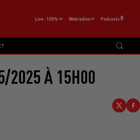
Live :
100%
Webradios
Podcasts
CT
5/2025 À 15H00