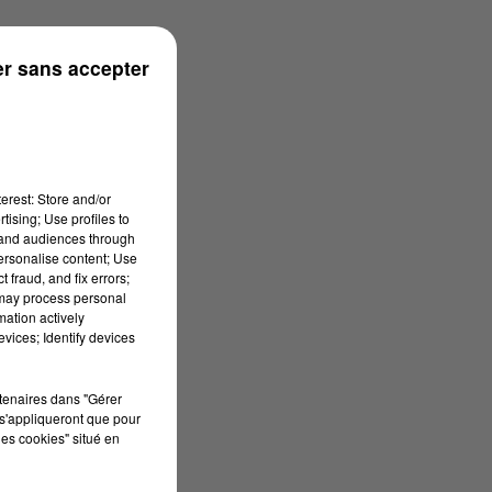
n
r sans accepter
erest: Store and/or
tising; Use profiles to
tand audiences through
personalise content; Use
 fraud, and fix errors;
 may process personal
mation actively
vices; Identify devices
rtenaires dans "Gérer
s'appliqueront que pour
les cookies" situé en