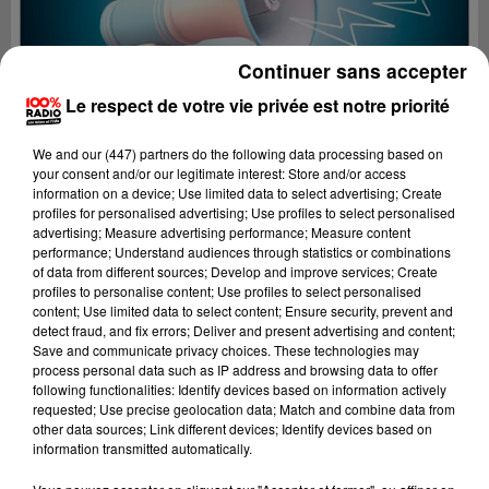
Continuer sans accepter
Le respect de votre vie privée est notre priorité
We and
our (447) partners
do the following data processing based on
your consent and/or our legitimate interest: Store and/or access
information on a device; Use limited data to select advertising; Create
profiles for personalised advertising; Use profiles to select personalised
advertising; Measure advertising performance; Measure content
performance; Understand audiences through statistics or combinations
of data from different sources; Develop and improve services; Create
profiles to personalise content; Use profiles to select personalised
content; Use limited data to select content; Ensure security, prevent and
Lecture (4 min 14 sec)
detect fraud, and fix errors; Deliver and present advertising and content;
Save and communicate privacy choices. These technologies may
process personal data such as IP address and browsing data to offer
following functionalities: Identify devices based on information actively
requested; Use precise geolocation data; Match and combine data from
100%
other data sources; Link different devices; Identify devices based on
information transmitted automatically.
Les infos du Pays Catalan