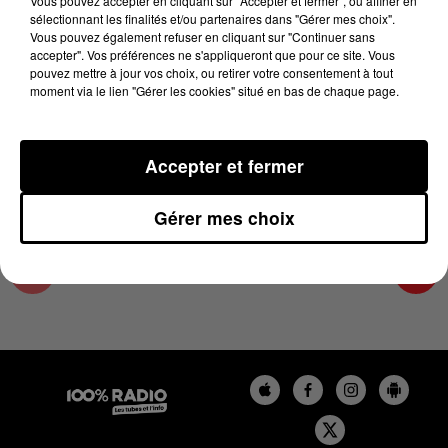
Vous pouvez accepter en cliquant sur "Accepter et fermer", ou affiner en
2 mai 2023 - 4 min 14 sec
sélectionnant les finalités et/ou partenaires dans "Gérer mes choix".
Vous pouvez également refuser en cliquant sur "Continuer sans
LES INFOS DU PAYS CATALAN DU 02/05/2023
accepter". Vos préférences ne s'appliqueront que pour ce site. Vous
À 08H29
pouvez mettre à jour vos choix, ou retirer votre consentement à tout
moment via le lien "Gérer les cookies" situé en bas de chaque page.
Podcasts infos du Pays Catalan
Accepter et fermer
Gérer mes choix