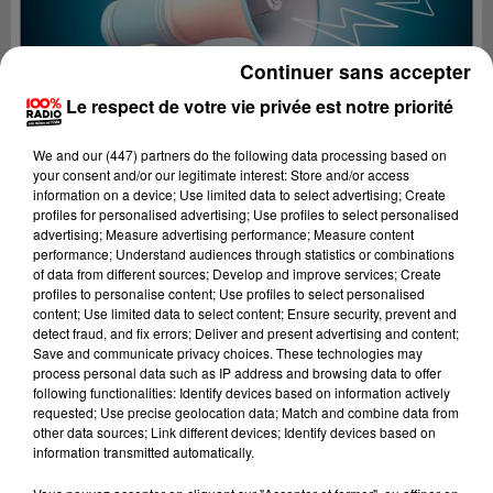
Continuer sans accepter
Le respect de votre vie privée est notre priorité
We and
our (447) partners
do the following data processing based on
your consent and/or our legitimate interest: Store and/or access
information on a device; Use limited data to select advertising; Create
profiles for personalised advertising; Use profiles to select personalised
advertising; Measure advertising performance; Measure content
performance; Understand audiences through statistics or combinations
of data from different sources; Develop and improve services; Create
profiles to personalise content; Use profiles to select personalised
content; Use limited data to select content; Ensure security, prevent and
Lecture (2 min 29 sec)
detect fraud, and fix errors; Deliver and present advertising and content;
Save and communicate privacy choices. These technologies may
process personal data such as IP address and browsing data to offer
following functionalities: Identify devices based on information actively
requested; Use precise geolocation data; Match and combine data from
100%
other data sources; Link different devices; Identify devices based on
information transmitted automatically.
100% Radio les infos du Pays Catalan