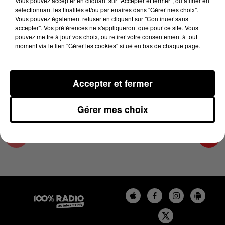
Vous pouvez accepter en cliquant sur "Accepter et fermer", ou affiner en
2 février 2024 - 2 min 29 sec
sélectionnant les finalités et/ou partenaires dans "Gérer mes choix".
Vous pouvez également refuser en cliquant sur "Continuer sans
LES INFOS DU PAYS CATALAN DU 02/02/2024
accepter". Vos préférences ne s'appliqueront que pour ce site. Vous
À 14H00
pouvez mettre à jour vos choix, ou retirer votre consentement à tout
moment via le lien "Gérer les cookies" situé en bas de chaque page.
Podcasts infos du Pays Catalan
Accepter et fermer
Gérer mes choix