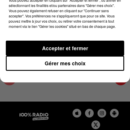
Vous pouvez accepter en cliquant sur "Accepter et fermer", ou affiner en
1er septembre 2025 - 4 min 15 sec
sélectionnant les finalités et/ou partenaires dans "Gérer mes choix".
Vous pouvez également refuser en cliquant sur "Continuer sans
LES INFOS DU PAYS CATALAN DU 01/09/2025
accepter". Vos préférences ne s'appliqueront que pour ce site. Vous
À 09H00
pouvez mettre à jour vos choix, ou retirer votre consentement à tout
moment via le lien "Gérer les cookies" situé en bas de chaque page.
Podcasts infos du Pays Catalan
Accepter et fermer
Gérer mes choix