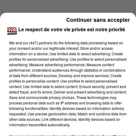
Continuer sans accepter
Le respect de votre vie privée est notre priorité
We and
our (447) partners
do the following data processing based on
your consent and/or our legitimate interest: Store and/or access
information on a device; Use limited data to select advertising; Create
profiles for personalised advertising; Use profiles to select personalised
advertising; Measure advertising performance; Measure content
performance; Understand audiences through statistics or combinations
of data from different sources; Develop and improve services; Create
profiles to personalise content; Use profiles to select personalised
content; Use limited data to select content; Ensure security, prevent and
Lecture (4 min 15 sec)
detect fraud, and fix errors; Deliver and present advertising and content;
Save and communicate privacy choices. These technologies may
process personal data such as IP address and browsing data to offer
following functionalities: Identify devices based on information actively
requested; Use precise geolocation data; Match and combine data from
100%
other data sources; Link different devices; Identify devices based on
information transmitted automatically.
100% Radio les infos du Pays Catalan