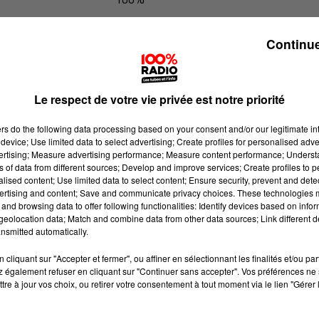
Les infos du Lot du 30/06/2026 à 08
Continue
Le respect de votre vie privée est notre priorité
ers
do the following data processing based on your consent and/or our legitimate int
device; Use limited data to select advertising; Create profiles for personalised adver
vertising; Measure advertising performance; Measure content performance; Unders
ns of data from different sources; Develop and improve services; Create profiles to 
alised content; Use limited data to select content; Ensure security, prevent and detect
ertising and content; Save and communicate privacy choices. These technologies
and browsing data to offer following functionalities: Identify devices based on infor
eolocation data; Match and combine data from other data sources; Link different de
nsmitted automatically.
cliquant sur "Accepter et fermer", ou affiner en sélectionnant les finalités et/ou pa
 également refuser en cliquant sur "Continuer sans accepter". Vos préférences ne 
tre à jour vos choix, ou retirer votre consentement à tout moment via le lien "Gérer 