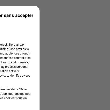
h59
r sans accepter
erest: Store and/or
tising; Use profiles to
tand audiences through
personalise content; Use
 fraud, and fix errors;
 may process personal
mation actively
vices; Identify devices
rtenaires dans "Gérer
s'appliqueront que pour
les cookies" situé en