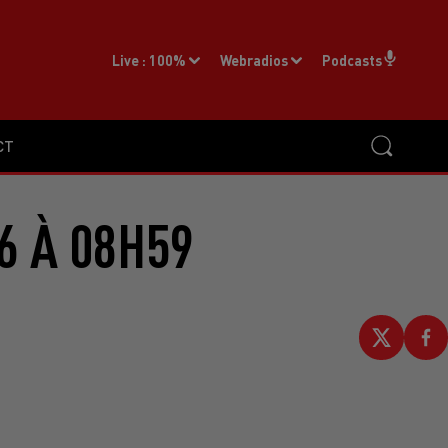
Live :
100%
Webradios
Podcasts
CT
6 À 08H59