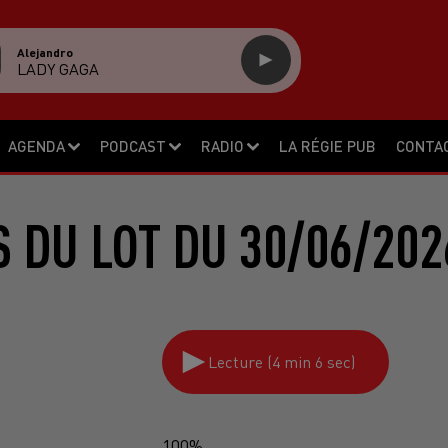
Alejandro
LADY GAGA
AGENDA
PODCAST
RADIO
LA RÉGIE PUB
CONTA
S DU LOT DU 30/06/202
Lecture (4 min 6 sec)
100%