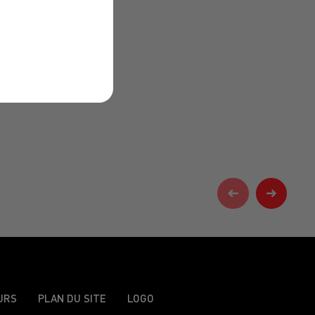
URS
PLAN DU SITE
LOGO