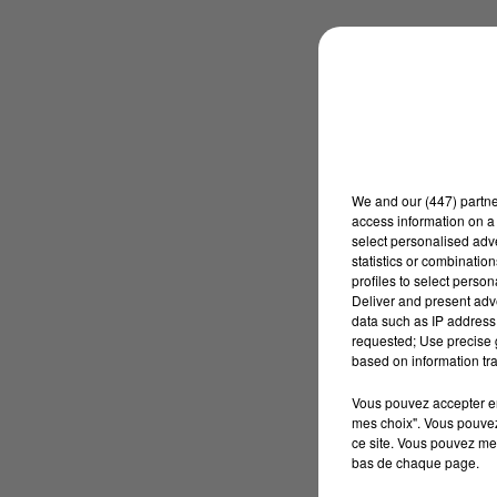
We and
our (447) partn
access information on a 
select personalised ad
statistics or combinatio
profiles to select person
Deliver and present adv
data such as IP address 
requested; Use precise g
based on information tra
Vous pouvez accepter en 
mes choix". Vous pouvez
ce site. Vous pouvez met
bas de chaque page.