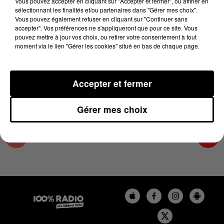
Vous pouvez accepter en cliquant sur "Accepter et fermer", ou affiner en
30 mai 2025 - 2 min 22 sec
sélectionnant les finalités et/ou partenaires dans "Gérer mes choix".
Vous pouvez également refuser en cliquant sur "Continuer sans
LES INFOS DU LOT DU 30/05/2025 À 14H00
accepter". Vos préférences ne s'appliqueront que pour ce site. Vous
pouvez mettre à jour vos choix, ou retirer votre consentement à tout
moment via le lien "Gérer les cookies" situé en bas de chaque page.
L'info Loisir du Gers et du Lot-et-Garonne du
30/05/2025
Accepter et fermer
Gérer mes choix