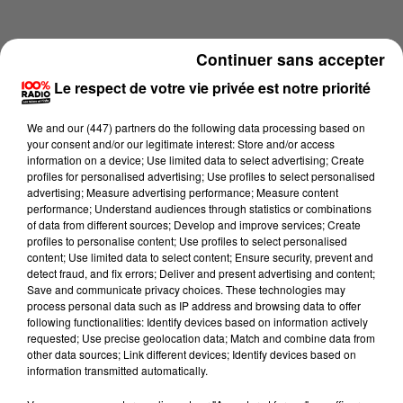
Continuer sans accepter
Le respect de votre vie privée est notre priorité
We and
our (447) partners
do the following data processing based on
your consent and/or our legitimate interest: Store and/or access
information on a device; Use limited data to select advertising; Create
profiles for personalised advertising; Use profiles to select personalised
advertising; Measure advertising performance; Measure content
performance; Understand audiences through statistics or combinations
of data from different sources; Develop and improve services; Create
profiles to personalise content; Use profiles to select personalised
content; Use limited data to select content; Ensure security, prevent and
Lecture (2 min 22 sec)
detect fraud, and fix errors; Deliver and present advertising and content;
Save and communicate privacy choices. These technologies may
process personal data such as IP address and browsing data to offer
following functionalities: Identify devices based on information actively
requested; Use precise geolocation data; Match and combine data from
100%
other data sources; Link different devices; Identify devices based on
information transmitted automatically.
100% Radio les infos du Lot