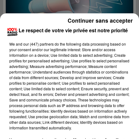
Continuer sans accepter
Le respect de votre vie privée est notre priorité
We and
our (447) partners
do the following data processing based on
your consent and/or our legitimate interest: Store and/or access
information on a device; Use limited data to select advertising; Create
profiles for personalised advertising; Use profiles to select personalised
advertising; Measure advertising performance; Measure content
performance; Understand audiences through statistics or combinations
of data from different sources; Develop and improve services; Create
profiles to personalise content; Use profiles to select personalised
content; Use limited data to select content; Ensure security, prevent and
Lecture (2 min 22 sec)
detect fraud, and fix errors; Deliver and present advertising and content;
Save and communicate privacy choices. These technologies may
process personal data such as IP address and browsing data to offer
following functionalities: Identify devices based on information actively
requested; Use precise geolocation data; Match and combine data from
100%
other data sources; Link different devices; Identify devices based on
information transmitted automatically.
100% Radio les infos du Lot