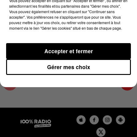
Vous pouvez accepter en cliquant sur "Accepter et fermer", ou affiner en
30 mai 2024 - 2 min 22 sec
sélectionnant les finalités et/ou partenaires dans "Gérer mes choix".
Vous pouvez également refuser en cliquant sur "Continuer sans
LES INFOS DU LOT DU 30/05/2024 À 12H01
accepter". Vos préférences ne s'appliqueront que pour ce site. Vous
pouvez mettre à jour vos choix, ou retirer votre consentement à tout
moment via le lien "Gérer les cookies" situé en bas de chaque page.
L'info Loisir du Gers et du Lot-et-Garonne du
30/05/2024
Accepter et fermer
Gérer mes choix