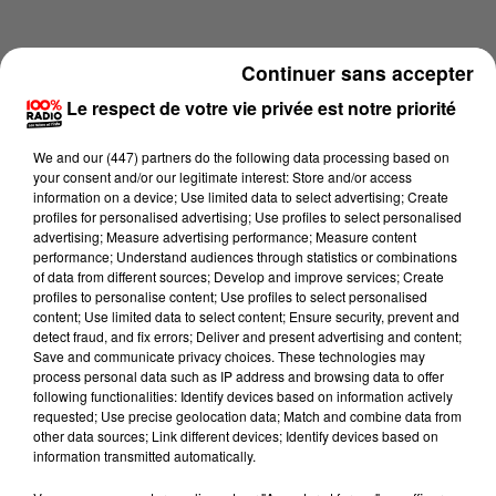
Continuer sans accepter
Le respect de votre vie privée est notre priorité
We and
our (447) partners
do the following data processing based on
your consent and/or our legitimate interest: Store and/or access
information on a device; Use limited data to select advertising; Create
profiles for personalised advertising; Use profiles to select personalised
advertising; Measure advertising performance; Measure content
performance; Understand audiences through statistics or combinations
of data from different sources; Develop and improve services; Create
profiles to personalise content; Use profiles to select personalised
content; Use limited data to select content; Ensure security, prevent and
Lecture (2 min 12 sec)
detect fraud, and fix errors; Deliver and present advertising and content;
Save and communicate privacy choices. These technologies may
process personal data such as IP address and browsing data to offer
following functionalities: Identify devices based on information actively
requested; Use precise geolocation data; Match and combine data from
100%
other data sources; Link different devices; Identify devices based on
information transmitted automatically.
100% Radio les infos du Lot