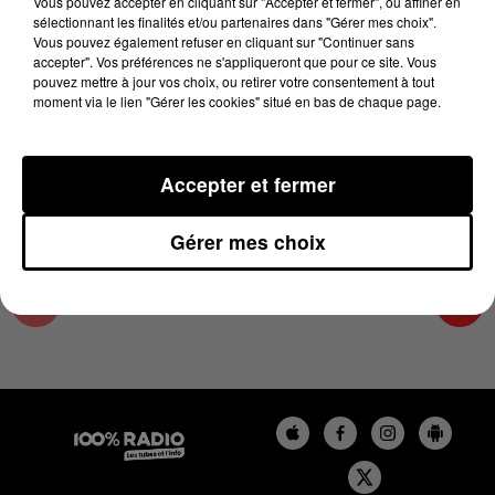
Vous pouvez accepter en cliquant sur "Accepter et fermer", ou affiner en
30 avril 2025 - 2 min 12 sec
sélectionnant les finalités et/ou partenaires dans "Gérer mes choix".
Vous pouvez également refuser en cliquant sur "Continuer sans
LES INFOS DU LOT DU 30/04/2025 À 10H00
accepter". Vos préférences ne s'appliqueront que pour ce site. Vous
pouvez mettre à jour vos choix, ou retirer votre consentement à tout
moment via le lien "Gérer les cookies" situé en bas de chaque page.
L'info Loisir du Gers et du Lot-et-Garonne du
30/04/2025
Accepter et fermer
Gérer mes choix