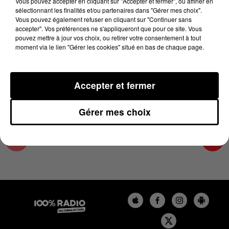
Vous pouvez accepter en cliquant sur "Accepter et fermer", ou affiner en
30 avril 2025 - 4 min 20 sec
sélectionnant les finalités et/ou partenaires dans "Gérer mes choix".
Vous pouvez également refuser en cliquant sur "Continuer sans
LES INFOS DU LOT DU 30/04/2025 À 08H29
accepter". Vos préférences ne s'appliqueront que pour ce site. Vous
pouvez mettre à jour vos choix, ou retirer votre consentement à tout
moment via le lien "Gérer les cookies" situé en bas de chaque page.
L'info Loisir du Gers et du Lot-et-Garonne du
30/04/2025
Accepter et fermer
Gérer mes choix