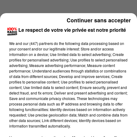
Continuer sans accepter
Le respect de votre vie privée est notre priorité
We and
our (447) partners
do the following data processing based on
your consent and/or our legitimate interest: Store and/or access
information on a device; Use limited data to select advertising; Create
profiles for personalised advertising; Use profiles to select personalised
advertising; Measure advertising performance; Measure content
performance; Understand audiences through statistics or combinations
of data from different sources; Develop and improve services; Create
profiles to personalise content; Use profiles to select personalised
content; Use limited data to select content; Ensure security, prevent and
Lecture (4 min 20 sec)
detect fraud, and fix errors; Deliver and present advertising and content;
Save and communicate privacy choices. These technologies may
process personal data such as IP address and browsing data to offer
following functionalities: Identify devices based on information actively
requested; Use precise geolocation data; Match and combine data from
100%
other data sources; Link different devices; Identify devices based on
information transmitted automatically.
100% Radio les infos du Lot