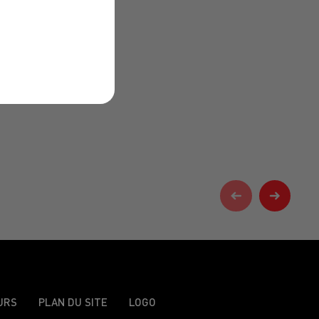
URS
PLAN DU SITE
LOGO