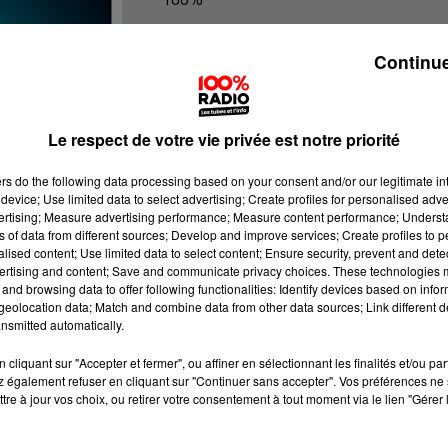
100% Radio les infos du Lot
Continue
Le respect de votre vie privée est notre priorité
ers
do the following data processing based on your consent and/or our legitimate int
device; Use limited data to select advertising; Create profiles for personalised adver
vertising; Measure advertising performance; Measure content performance; Unders
ns of data from different sources; Develop and improve services; Create profiles to 
alised content; Use limited data to select content; Ensure security, prevent and detect
ertising and content; Save and communicate privacy choices. These technologies
and browsing data to offer following functionalities: Identify devices based on infor
eolocation data; Match and combine data from other data sources; Link different de
nsmitted automatically.
cliquant sur "Accepter et fermer", ou affiner en sélectionnant les finalités et/ou pa
 également refuser en cliquant sur "Continuer sans accepter". Vos préférences ne 
tre à jour vos choix, ou retirer votre consentement à tout moment via le lien "Gérer 