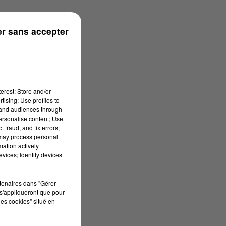
r sans accepter
erest: Store and/or
tising; Use profiles to
tand audiences through
personalise content; Use
 fraud, and fix errors;
 may process personal
mation actively
vices; Identify devices
rtenaires dans "Gérer
s'appliqueront que pour
les cookies" situé en