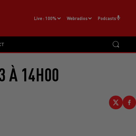
Live :
100%
Webradios
Podcasts
CT
3 À 14H00