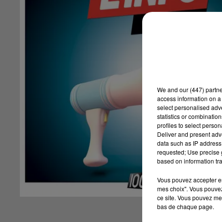
We and
our (447) partn
access information on a 
select personalised ad
statistics or combinatio
profiles to select person
Deliver and present adv
data such as IP address 
requested; Use precise g
based on information tra
Vous pouvez accepter en 
mes choix". Vous pouvez
ce site. Vous pouvez met
bas de chaque page.