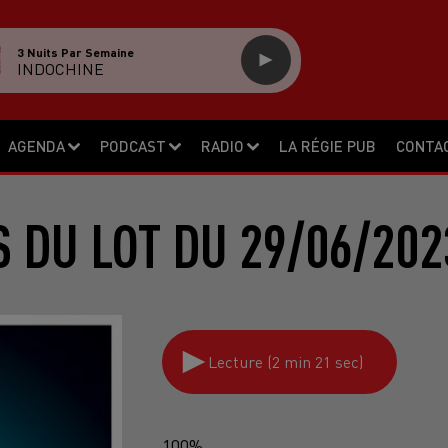
3 Nuits Par Semaine
INDOCHINE
AGENDA
PODCAST
RADIO
LA RÉGIE PUB
CONTA
S DU LOT DU 29/06/202
Lecture (2 min 21 sec)
100%