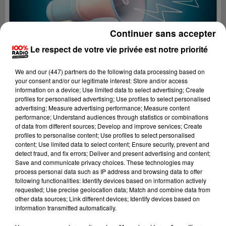
Continuer sans accepter
Le respect de votre vie privée est notre priorité
We and
our (447) partners
do the following data processing based on
your consent and/or our legitimate interest: Store and/or access
information on a device; Use limited data to select advertising; Create
profiles for personalised advertising; Use profiles to select personalised
advertising; Measure advertising performance; Measure content
performance; Understand audiences through statistics or combinations
of data from different sources; Develop and improve services; Create
profiles to personalise content; Use profiles to select personalised
content; Use limited data to select content; Ensure security, prevent and
Lecture (2 min 22 sec)
detect fraud, and fix errors; Deliver and present advertising and content;
Save and communicate privacy choices. These technologies may
process personal data such as IP address and browsing data to offer
following functionalities: Identify devices based on information actively
requested; Use precise geolocation data; Match and combine data from
100%
other data sources; Link different devices; Identify devices based on
information transmitted automatically.
100% Radio les infos du Lot