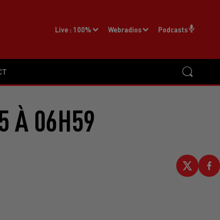
Live :
100%
Webradios
Podcasts
CT
5 À 06H59