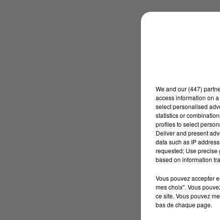
We and
our (447) partn
access information on a 
select personalised ad
statistics or combinatio
profiles to select person
Deliver and present adv
data such as IP address 
requested; Use precise g
based on information tra
Vous pouvez accepter en 
mes choix". Vous pouvez
ce site. Vous pouvez met
bas de chaque page.