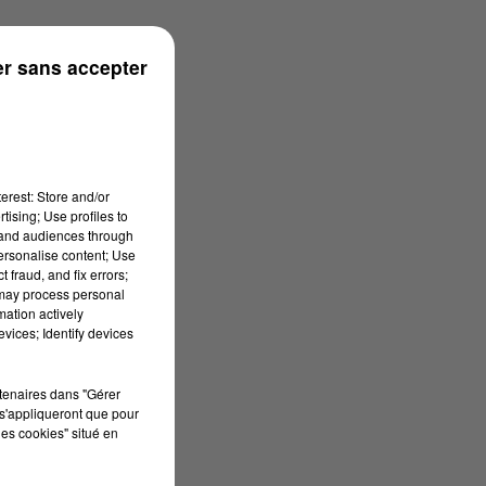
r sans accepter
erest: Store and/or
tising; Use profiles to
tand audiences through
personalise content; Use
 fraud, and fix errors;
 may process personal
mation actively
vices; Identify devices
rtenaires dans "Gérer
s'appliqueront que pour
les cookies" situé en