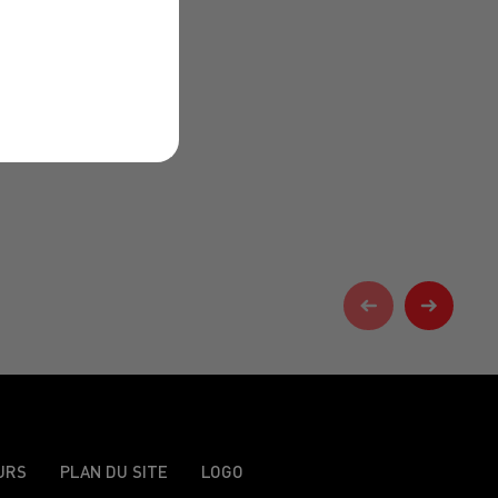
URS
PLAN DU SITE
LOGO