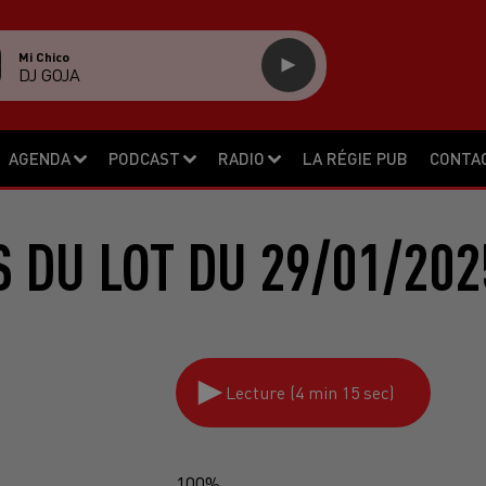
Mi Chico
DJ GOJA
AGENDA
PODCAST
RADIO
LA RÉGIE PUB
CONTA
S DU LOT DU 29/01/202
Lecture (4 min 15 sec)
100%