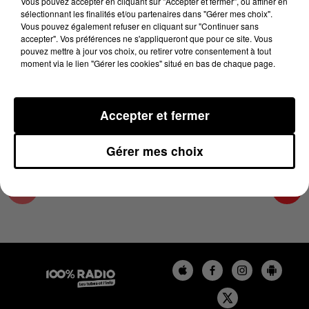
Vous pouvez accepter en cliquant sur "Accepter et fermer", ou affiner en
28 décembre 2023 - 2 min 22 sec
sélectionnant les finalités et/ou partenaires dans "Gérer mes choix".
Vous pouvez également refuser en cliquant sur "Continuer sans
LES INFOS DU LOT DU 28/12/2023 À 14H00
accepter". Vos préférences ne s'appliqueront que pour ce site. Vous
pouvez mettre à jour vos choix, ou retirer votre consentement à tout
moment via le lien "Gérer les cookies" situé en bas de chaque page.
L'info Loisir du Gers et du Lot-et-Garonne du
28/12/2023
Accepter et fermer
Gérer mes choix