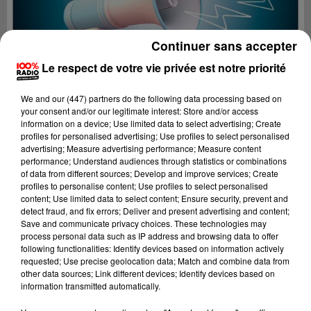
Continuer sans accepter
Le respect de votre vie privée est notre priorité
We and
our (447) partners
do the following data processing based on
your consent and/or our legitimate interest: Store and/or access
information on a device; Use limited data to select advertising; Create
profiles for personalised advertising; Use profiles to select personalised
advertising; Measure advertising performance; Measure content
performance; Understand audiences through statistics or combinations
of data from different sources; Develop and improve services; Create
profiles to personalise content; Use profiles to select personalised
content; Use limited data to select content; Ensure security, prevent and
Lecture (2 min 22 sec)
detect fraud, and fix errors; Deliver and present advertising and content;
Save and communicate privacy choices. These technologies may
process personal data such as IP address and browsing data to offer
following functionalities: Identify devices based on information actively
requested; Use precise geolocation data; Match and combine data from
100%
other data sources; Link different devices; Identify devices based on
information transmitted automatically.
100% Radio les infos du Lot