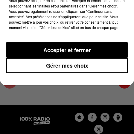
Vous pouvez accepter en cliquant sur "Accepter et fermer", ou affiner en
28 décembre 2023 - 2 min 22 sec
sélectionnant les finalités et/ou partenaires dans "Gérer mes choix".
Vous pouvez également refuser en cliquant sur "Continuer sans
LES INFOS DU LOT DU 28/12/2023 À 11H59
accepter". Vos préférences ne s'appliqueront que pour ce site. Vous
pouvez mettre à jour vos choix, ou retirer votre consentement à tout
moment via le lien "Gérer les cookies" situé en bas de chaque page.
L'info Loisir du Gers et du Lot-et-Garonne du
28/12/2023
Accepter et fermer
Gérer mes choix