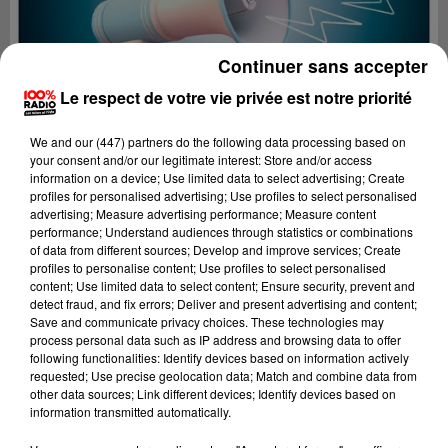
Continuer sans accepter
Le respect de votre vie privée est notre priorité
We and
our (447) partners
do the following data processing based on
your consent and/or our legitimate interest: Store and/or access
information on a device; Use limited data to select advertising; Create
profiles for personalised advertising; Use profiles to select personalised
advertising; Measure advertising performance; Measure content
performance; Understand audiences through statistics or combinations
of data from different sources; Develop and improve services; Create
profiles to personalise content; Use profiles to select personalised
content; Use limited data to select content; Ensure security, prevent and
Lecture (2 min 22 sec)
detect fraud, and fix errors; Deliver and present advertising and content;
Save and communicate privacy choices. These technologies may
process personal data such as IP address and browsing data to offer
following functionalities: Identify devices based on information actively
requested; Use precise geolocation data; Match and combine data from
100%
other data sources; Link different devices; Identify devices based on
information transmitted automatically.
100% Radio les infos du Lot