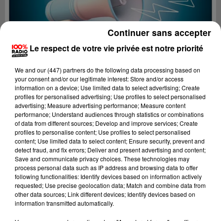
Continuer sans accepter
Le respect de votre vie privée est notre priorité
We and
our (447) partners
do the following data processing based on
your consent and/or our legitimate interest: Store and/or access
information on a device; Use limited data to select advertising; Create
profiles for personalised advertising; Use profiles to select personalised
advertising; Measure advertising performance; Measure content
performance; Understand audiences through statistics or combinations
of data from different sources; Develop and improve services; Create
profiles to personalise content; Use profiles to select personalised
content; Use limited data to select content; Ensure security, prevent and
Lecture (4 min 8 sec)
detect fraud, and fix errors; Deliver and present advertising and content;
Save and communicate privacy choices. These technologies may
process personal data such as IP address and browsing data to offer
following functionalities: Identify devices based on information actively
requested; Use precise geolocation data; Match and combine data from
100%
other data sources; Link different devices; Identify devices based on
information transmitted automatically.
100% Radio les infos du Lot