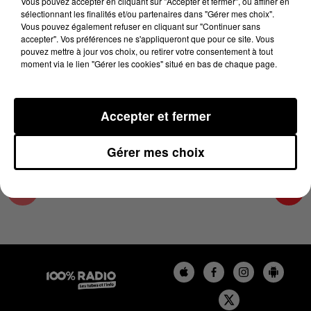
Vous pouvez accepter en cliquant sur "Accepter et fermer", ou affiner en
28 novembre 2023 - 4 min 8 sec
sélectionnant les finalités et/ou partenaires dans "Gérer mes choix".
Vous pouvez également refuser en cliquant sur "Continuer sans
LES INFOS DU LOT DU 28/11/2023 À 08H30
accepter". Vos préférences ne s'appliqueront que pour ce site. Vous
pouvez mettre à jour vos choix, ou retirer votre consentement à tout
moment via le lien "Gérer les cookies" situé en bas de chaque page.
L'info Loisir du Gers et du Lot-et-Garonne du
28/11/2023
Accepter et fermer
Gérer mes choix