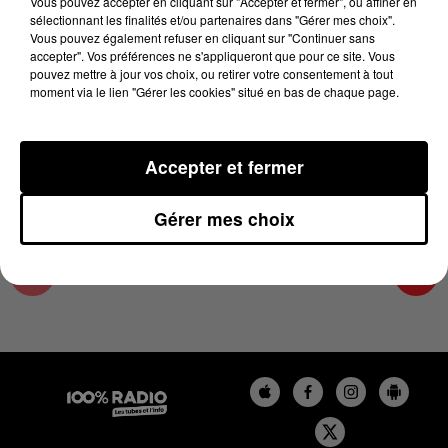
Vous pouvez accepter en cliquant sur "Accepter et fermer", ou affiner en
28 août 2024 - 4 min 10 sec
sélectionnant les finalités et/ou partenaires dans "Gérer mes choix".
Vous pouvez également refuser en cliquant sur "Continuer sans
LES INFOS DU LOT DU 28/08/2024 À 07H30
accepter". Vos préférences ne s'appliqueront que pour ce site. Vous
pouvez mettre à jour vos choix, ou retirer votre consentement à tout
moment via le lien "Gérer les cookies" situé en bas de chaque page.
L'info Loisir du Gers et du Lot-et-Garonne du
28/08/2024
Accepter et fermer
Gérer mes choix