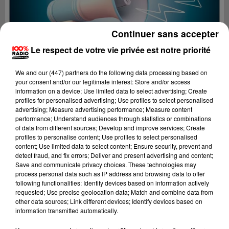
Continuer sans accepter
Le respect de votre vie privée est notre priorité
We and
our (447) partners
do the following data processing based on
your consent and/or our legitimate interest: Store and/or access
information on a device; Use limited data to select advertising; Create
profiles for personalised advertising; Use profiles to select personalised
advertising; Measure advertising performance; Measure content
performance; Understand audiences through statistics or combinations
of data from different sources; Develop and improve services; Create
profiles to personalise content; Use profiles to select personalised
content; Use limited data to select content; Ensure security, prevent and
Lecture (4 min 10 sec)
detect fraud, and fix errors; Deliver and present advertising and content;
Save and communicate privacy choices. These technologies may
process personal data such as IP address and browsing data to offer
following functionalities: Identify devices based on information actively
requested; Use precise geolocation data; Match and combine data from
100%
other data sources; Link different devices; Identify devices based on
information transmitted automatically.
100% Radio les infos du Lot