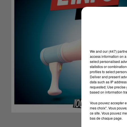
We and
our (447) partn
access information on a 
select personalised ad
statistics or combinatio
profiles to select person
Deliver and present adv
data such as IP address 
requested; Use precise g
based on information tra
Vous pouvez accepter en 
mes choix". Vous pouvez
ce site. Vous pouvez met
bas de chaque page.