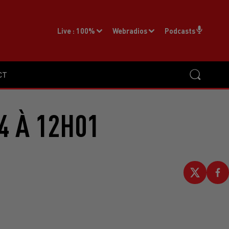
Live :
100%
Webradios
Podcasts
CT
4 À 12H01