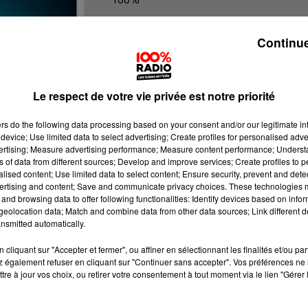
100% Radio les infos du Lot
Continue
Le respect de votre vie privée est notre priorité
ers
do the following data processing based on your consent and/or our legitimate int
device; Use limited data to select advertising; Create profiles for personalised adver
vertising; Measure advertising performance; Measure content performance; Unders
ns of data from different sources; Develop and improve services; Create profiles to 
alised content; Use limited data to select content; Ensure security, prevent and detect
ertising and content; Save and communicate privacy choices. These technologies
and browsing data to offer following functionalities: Identify devices based on infor
eolocation data; Match and combine data from other data sources; Link different de
nsmitted automatically.
cliquant sur "Accepter et fermer", ou affiner en sélectionnant les finalités et/ou pa
 également refuser en cliquant sur "Continuer sans accepter". Vos préférences ne 
tre à jour vos choix, ou retirer votre consentement à tout moment via le lien "Gérer 