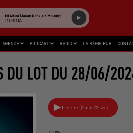
Mi Chico (jason Derulo X Melody)
DJ GOJA
AGENDA
PODCAST
RADIO
LA RÉGIE PUB
CONTA
S DU LOT DU 28/06/202
Lecture (2 min 22 sec)
100%