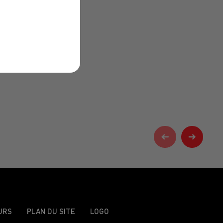
URS
PLAN DU SITE
LOGO