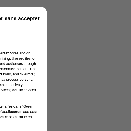
r sans accepter
erest: Store and/or
tising; Use profiles to
tand audiences through
personalise content; Use
 fraud, and fix errors;
 may process personal
mation actively
vices; Identify devices
rtenaires dans "Gérer
s'appliqueront que pour
les cookies" situé en