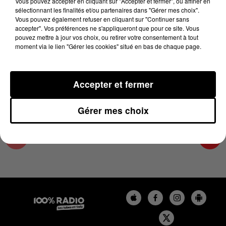
Vous pouvez accepter en cliquant sur "Accepter et fermer", ou affiner en
28 juin 2023 - 4 min 19 sec
sélectionnant les finalités et/ou partenaires dans "Gérer mes choix".
Vous pouvez également refuser en cliquant sur "Continuer sans
LES INFOS DU LOT DU 28/06/2023 À 06H59
accepter". Vos préférences ne s'appliqueront que pour ce site. Vous
pouvez mettre à jour vos choix, ou retirer votre consentement à tout
moment via le lien "Gérer les cookies" situé en bas de chaque page.
L'info Loisir du Gers et du Lot-et-Garonne du
28/06/2023
Accepter et fermer
Gérer mes choix