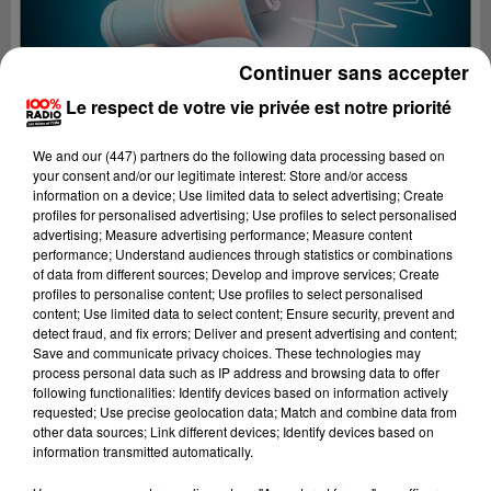
Continuer sans accepter
Le respect de votre vie privée est notre priorité
We and
our (447) partners
do the following data processing based on
your consent and/or our legitimate interest: Store and/or access
information on a device; Use limited data to select advertising; Create
profiles for personalised advertising; Use profiles to select personalised
advertising; Measure advertising performance; Measure content
performance; Understand audiences through statistics or combinations
of data from different sources; Develop and improve services; Create
profiles to personalise content; Use profiles to select personalised
content; Use limited data to select content; Ensure security, prevent and
Lecture (4 min 19 sec)
detect fraud, and fix errors; Deliver and present advertising and content;
Save and communicate privacy choices. These technologies may
process personal data such as IP address and browsing data to offer
following functionalities: Identify devices based on information actively
requested; Use precise geolocation data; Match and combine data from
100%
other data sources; Link different devices; Identify devices based on
information transmitted automatically.
100% Radio les infos du Lot