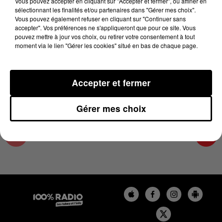
Vous pouvez accepter en cliquant sur "Accepter et fermer", ou affiner en
28 mai 2024 - 4 min 25 sec
sélectionnant les finalités et/ou partenaires dans "Gérer mes choix".
Vous pouvez également refuser en cliquant sur "Continuer sans
LES INFOS DU LOT DU 28/05/2024 À 07H00
accepter". Vos préférences ne s'appliqueront que pour ce site. Vous
pouvez mettre à jour vos choix, ou retirer votre consentement à tout
moment via le lien "Gérer les cookies" situé en bas de chaque page.
L'info Loisir du Gers et du Lot-et-Garonne du
28/05/2024
Accepter et fermer
Gérer mes choix