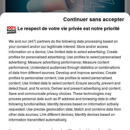
Continuer sans accepter
Le respect de votre vie privée est notre priorité
We and
our (447) partners
do the following data processing based on
your consent and/or our legitimate interest: Store and/or access
information on a device; Use limited data to select advertising; Create
profiles for personalised advertising; Use profiles to select personalised
advertising; Measure advertising performance; Measure content
performance; Understand audiences through statistics or combinations
of data from different sources; Develop and improve services; Create
profiles to personalise content; Use profiles to select personalised
content; Use limited data to select content; Ensure security, prevent and
Lecture (4 min 25 sec)
detect fraud, and fix errors; Deliver and present advertising and content;
Save and communicate privacy choices. These technologies may
process personal data such as IP address and browsing data to offer
following functionalities: Identify devices based on information actively
requested; Use precise geolocation data; Match and combine data from
100%
other data sources; Link different devices; Identify devices based on
information transmitted automatically.
100% Radio les infos du Lot