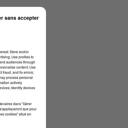
r sans accepter
erest: Store and/or
tising; Use profiles to
tand audiences through
personalise content; Use
 fraud, and fix errors;
 may process personal
mation actively
vices; Identify devices
rtenaires dans "Gérer
s'appliqueront que pour
les cookies" situé en