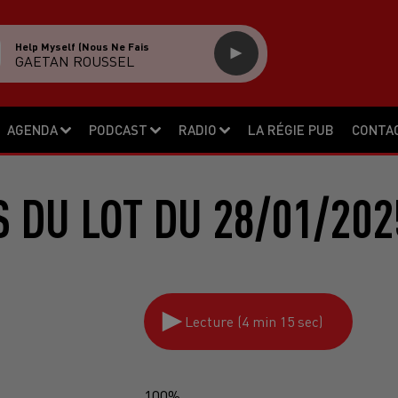
Help Myself (nous Ne Fais
GAETAN ROUSSEL
AGENDA
PODCAST
RADIO
LA RÉGIE PUB
CONTA
S DU LOT DU 28/01/202
Lecture (4 min 15 sec)
100%