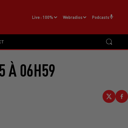
Live :
100%
Webradios
Podcasts
CT
5 À 06H59