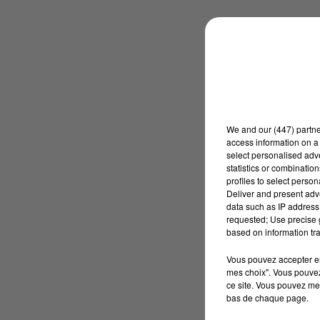
We and
our (447) partn
access information on a 
select personalised ad
statistics or combinatio
profiles to select person
Deliver and present adv
data such as IP address 
requested; Use precise g
based on information tra
Vous pouvez accepter en 
mes choix". Vous pouvez
ce site. Vous pouvez met
bas de chaque page.