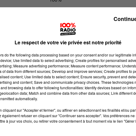
100% Radio les infos du Lot
Continue
Le respect de votre vie privée est notre priorité
ers
do the following data processing based on your consent and/or our legitimate int
device; Use limited data to select advertising; Create profiles for personalised adver
vertising; Measure advertising performance; Measure content performance; Unders
ns of data from different sources; Develop and improve services; Create profiles to 
alised content; Use limited data to select content; Ensure security, prevent and detect
ertising and content; Save and communicate privacy choices. These technologies
and browsing data to offer following functionalities: Identify devices based on infor
eolocation data; Match and combine data from other data sources; Link different de
nsmitted automatically.
cliquant sur "Accepter et fermer", ou affiner en sélectionnant les finalités et/ou pa
 également refuser en cliquant sur "Continuer sans accepter". Vos préférences ne 
tre à jour vos choix, ou retirer votre consentement à tout moment via le lien "Gérer 