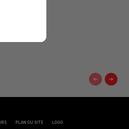
URS
PLAN DU SITE
LOGO