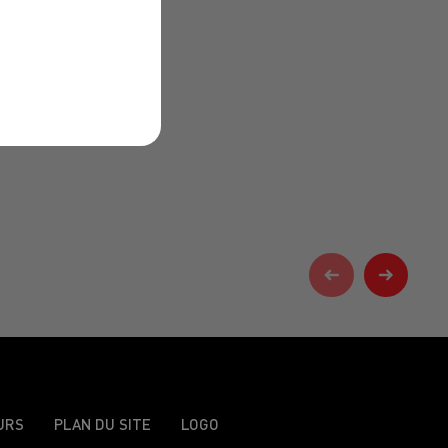
URS
PLAN DU SITE
LOGO