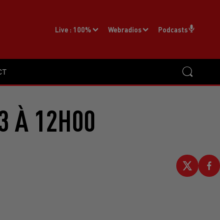
Live :
100%
Webradios
Podcasts
CT
3 À 12H00