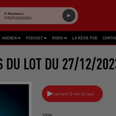
P-Machinery
PROPAGANDA
AGENDA
PODCAST
RADIO
LA RÉGIE PUB
CONTA
S DU LOT DU 27/12/202
Lecture (2 min 22 sec)
100%