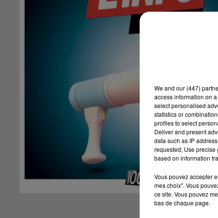
We and
our (447) partn
access information on a 
select personalised ad
statistics or combinatio
profiles to select person
Deliver and present adv
data such as IP address 
requested; Use precise g
based on information tra
Vous pouvez accepter en 
mes choix". Vous pouvez
ce site. Vous pouvez met
bas de chaque page.