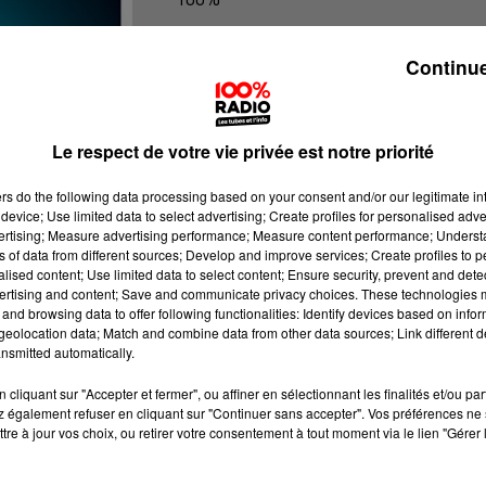
100% Radio les infos du Lot
Continue
Le respect de votre vie privée est notre priorité
ers
do the following data processing based on your consent and/or our legitimate int
device; Use limited data to select advertising; Create profiles for personalised adver
vertising; Measure advertising performance; Measure content performance; Unders
ns of data from different sources; Develop and improve services; Create profiles to 
alised content; Use limited data to select content; Ensure security, prevent and detect
ertising and content; Save and communicate privacy choices. These technologies
and browsing data to offer following functionalities: Identify devices based on infor
eolocation data; Match and combine data from other data sources; Link different de
nsmitted automatically.
cliquant sur "Accepter et fermer", ou affiner en sélectionnant les finalités et/ou pa
 également refuser en cliquant sur "Continuer sans accepter". Vos préférences ne 
tre à jour vos choix, ou retirer votre consentement à tout moment via le lien "Gérer 