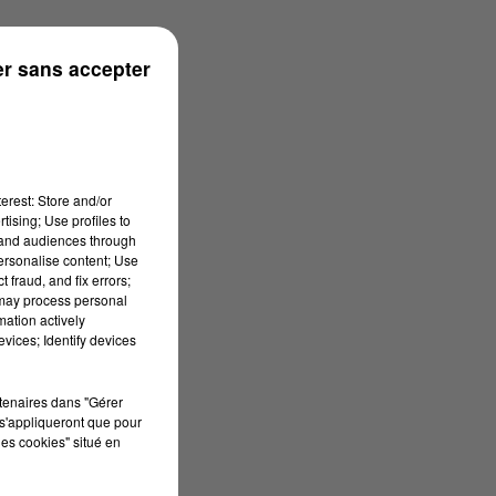
r sans accepter
erest: Store and/or
tising; Use profiles to
tand audiences through
personalise content; Use
 fraud, and fix errors;
 may process personal
mation actively
vices; Identify devices
rtenaires dans "Gérer
s'appliqueront que pour
les cookies" situé en