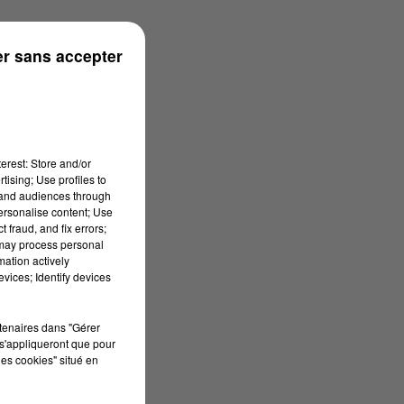
r sans accepter
erest: Store and/or
tising; Use profiles to
tand audiences through
personalise content; Use
 fraud, and fix errors;
 may process personal
mation actively
vices; Identify devices
rtenaires dans "Gérer
s'appliqueront que pour
les cookies" situé en