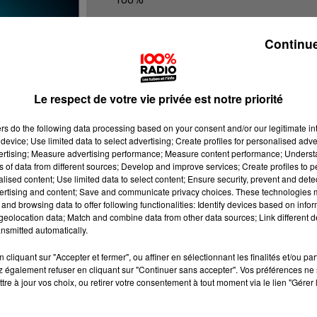
100% Radio les infos du Lot
Continue
Le respect de votre vie privée est notre priorité
ers
do the following data processing based on your consent and/or our legitimate int
device; Use limited data to select advertising; Create profiles for personalised adver
vertising; Measure advertising performance; Measure content performance; Unders
ns of data from different sources; Develop and improve services; Create profiles to 
alised content; Use limited data to select content; Ensure security, prevent and detect
ertising and content; Save and communicate privacy choices. These technologies
and browsing data to offer following functionalities: Identify devices based on infor
eolocation data; Match and combine data from other data sources; Link different de
nsmitted automatically.
cliquant sur "Accepter et fermer", ou affiner en sélectionnant les finalités et/ou pa
 également refuser en cliquant sur "Continuer sans accepter". Vos préférences ne 
tre à jour vos choix, ou retirer votre consentement à tout moment via le lien "Gérer 