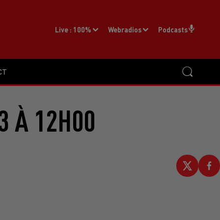
Live :
100%
Webradios
Podcasts
CT
3 À 12H00