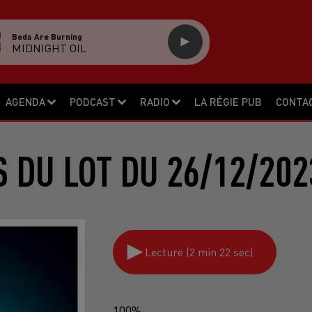
Beds Are Burning
MIDNIGHT OIL
AGENDA
PODCAST
RADIO
LA RÉGIE PUB
CONTA
S DU LOT DU 26/12/202
Lecture (2 min 22 sec)
100%