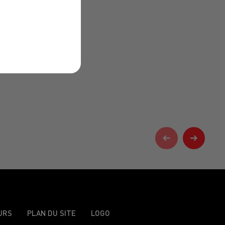
URS
PLAN DU SITE
LOGO