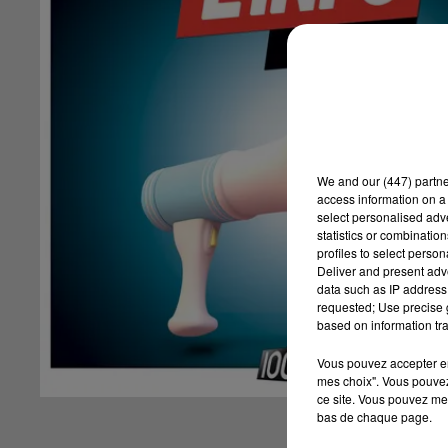
We and
our (447) partn
access information on a 
select personalised ad
statistics or combinatio
profiles to select person
Deliver and present adv
data such as IP address 
requested; Use precise g
based on information tra
Vous pouvez accepter en 
mes choix". Vous pouvez
ce site. Vous pouvez met
bas de chaque page.