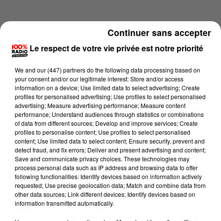
Continuer sans accepter
Le respect de votre vie privée est notre priorité
We and
our (447) partners
do the following data processing based on
your consent and/or our legitimate interest: Store and/or access
information on a device; Use limited data to select advertising; Create
profiles for personalised advertising; Use profiles to select personalised
advertising; Measure advertising performance; Measure content
performance; Understand audiences through statistics or combinations
of data from different sources; Develop and improve services; Create
profiles to personalise content; Use profiles to select personalised
content; Use limited data to select content; Ensure security, prevent and
Lecture (4 min 15 sec)
detect fraud, and fix errors; Deliver and present advertising and content;
Save and communicate privacy choices. These technologies may
process personal data such as IP address and browsing data to offer
following functionalities: Identify devices based on information actively
requested; Use precise geolocation data; Match and combine data from
100%
other data sources; Link different devices; Identify devices based on
information transmitted automatically.
100% Radio les infos du Lot