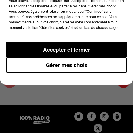
Vous pouvez accepter en cliquant sur "Accepter et fermer", ou affiner en
26 septembre 2025 - 4 min 15 sec
sélectionnant les finalités et/ou partenaires dans "Gérer mes choix".
Vous pouvez également refuser en cliquant sur "Continuer sans
LES INFOS DU LOT DU 26/09/2025 À 09H01
accepter". Vos préférences ne s'appliqueront que pour ce site. Vous
pouvez mettre à jour vos choix, ou retirer votre consentement à tout
moment via le lien "Gérer les cookies" situé en bas de chaque page.
L'info Loisir du Gers et du Lot-et-Garonne du
26/09/2025
Accepter et fermer
Gérer mes choix