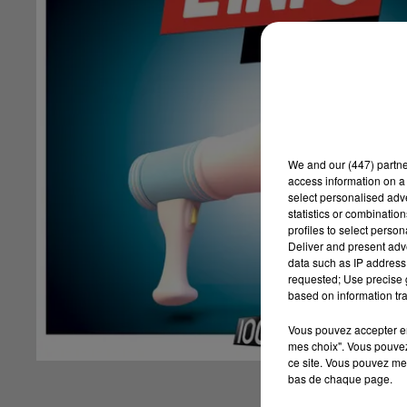
We and
our (447) partn
access information on a 
select personalised ad
statistics or combinatio
profiles to select person
Deliver and present adv
data such as IP address 
requested; Use precise g
based on information tra
Vous pouvez accepter en 
mes choix". Vous pouvez
ce site. Vous pouvez met
bas de chaque page.