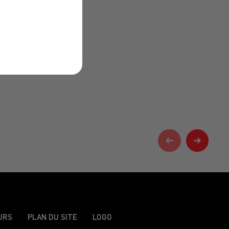
URS
PLAN DU SITE
LOGO