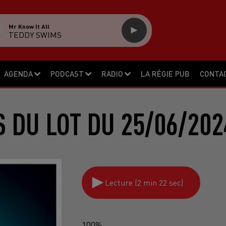
Mr Know It All
TEDDY SWIMS
AGENDA
PODCAST
RADIO
LA RÉGIE PUB
CONTA
S DU LOT DU 25/06/202
Lecture (2 min 22 sec)
100%