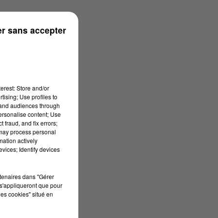
r sans accepter
erest: Store and/or
tising; Use profiles to
tand audiences through
personalise content; Use
 fraud, and fix errors;
 may process personal
mation actively
vices; Identify devices
rtenaires dans "Gérer
s'appliqueront que pour
les cookies" situé en