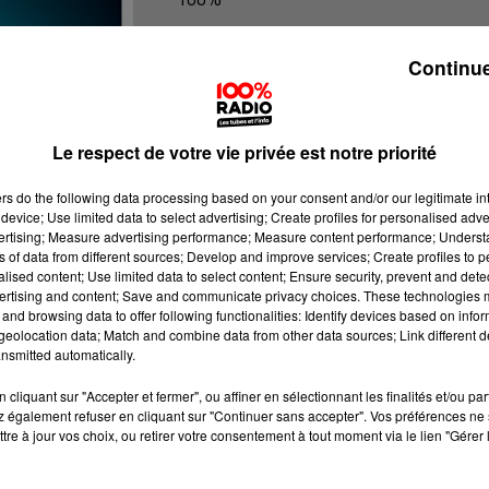
100% Radio les infos du Lot
Continue
Le respect de votre vie privée est notre priorité
ers
do the following data processing based on your consent and/or our legitimate int
device; Use limited data to select advertising; Create profiles for personalised adver
vertising; Measure advertising performance; Measure content performance; Unders
ns of data from different sources; Develop and improve services; Create profiles to 
alised content; Use limited data to select content; Ensure security, prevent and detect
ertising and content; Save and communicate privacy choices. These technologies
and browsing data to offer following functionalities: Identify devices based on infor
eolocation data; Match and combine data from other data sources; Link different de
nsmitted automatically.
cliquant sur "Accepter et fermer", ou affiner en sélectionnant les finalités et/ou pa
 également refuser en cliquant sur "Continuer sans accepter". Vos préférences ne 
tre à jour vos choix, ou retirer votre consentement à tout moment via le lien "Gérer 