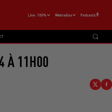
Live :
100%
Webradios
Podcasts
CT
4 À 11H00