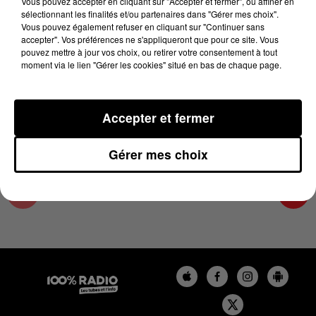
Vous pouvez accepter en cliquant sur "Accepter et fermer", ou affiner en
25 mai 2023 - 4 min 19 sec
sélectionnant les finalités et/ou partenaires dans "Gérer mes choix".
Vous pouvez également refuser en cliquant sur "Continuer sans
LES INFOS DU LOT DU 25/05/2023 À 09H00
accepter". Vos préférences ne s'appliqueront que pour ce site. Vous
pouvez mettre à jour vos choix, ou retirer votre consentement à tout
moment via le lien "Gérer les cookies" situé en bas de chaque page.
L'info Loisir du Gers et du Lot-et-Garonne du
25/05/2023
Accepter et fermer
Gérer mes choix