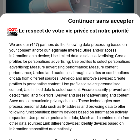
Continuer sans accepter
Le respect de votre vie privée est notre priorité
We and
our (447) partners
do the following data processing based on
your consent and/or our legitimate interest: Store and/or access
information on a device; Use limited data to select advertising; Create
profiles for personalised advertising; Use profiles to select personalised
advertising; Measure advertising performance; Measure content
performance; Understand audiences through statistics or combinations
of data from different sources; Develop and improve services; Create
profiles to personalise content; Use profiles to select personalised
content; Use limited data to select content; Ensure security, prevent and
Lecture (4 min 19 sec)
detect fraud, and fix errors; Deliver and present advertising and content;
Save and communicate privacy choices. These technologies may
process personal data such as IP address and browsing data to offer
following functionalities: Identify devices based on information actively
requested; Use precise geolocation data; Match and combine data from
100%
other data sources; Link different devices; Identify devices based on
information transmitted automatically.
Les infos du Lot