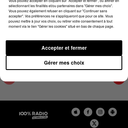
Vous pouvez accepter en cliquant sur "Accepter et fermer", ou affiner en
25 mars 2025 - 2 min 23 sec
sélectionnant les finalités et/ou partenaires dans "Gérer mes choix".
Vous pouvez également refuser en cliquant sur "Continuer sans
LES INFOS DU LOT DU 25/03/2025 À 15H00
accepter". Vos préférences ne s'appliqueront que pour ce site. Vous
pouvez mettre à jour vos choix, ou retirer votre consentement à tout
moment via le lien "Gérer les cookies" situé en bas de chaque page.
L'info Loisir du Gers et du Lot-et-Garonne du
25/03/2025
Accepter et fermer
Gérer mes choix