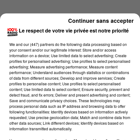
Continuer sans accepter
Le respect de votre vie privée est notre priorité
We and
our (447) partners
do the following data processing based on
your consent and/or our legitimate interest: Store and/or access
information on a device; Use limited data to select advertising; Create
profiles for personalised advertising; Use profiles to select personalised
advertising; Measure advertising performance; Measure content
performance; Understand audiences through statistics or combinations
of data from different sources; Develop and improve services; Create
profiles to personalise content; Use profiles to select personalised
content; Use limited data to select content; Ensure security, prevent and
Lecture (2 min 23 sec)
detect fraud, and fix errors; Deliver and present advertising and content;
Save and communicate privacy choices. These technologies may
process personal data such as IP address and browsing data to offer
following functionalities: Identify devices based on information actively
requested; Use precise geolocation data; Match and combine data from
100%
other data sources; Link different devices; Identify devices based on
information transmitted automatically.
100% Radio les infos du Lot