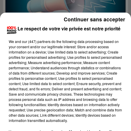
Continuer sans accepter
Le respect de votre vie privée est notre priorité
We and
our (447) partners
do the following data processing based on
your consent and/or our legitimate interest: Store and/or access
information on a device; Use limited data to select advertising; Create
profiles for personalised advertising; Use profiles to select personalised
advertising; Measure advertising performance; Measure content
performance; Understand audiences through statistics or combinations
of data from different sources; Develop and improve services; Create
profiles to personalise content; Use profiles to select personalised
content; Use limited data to select content; Ensure security, prevent and
Lecture (4 min 18 sec)
detect fraud, and fix errors; Deliver and present advertising and content;
Save and communicate privacy choices. These technologies may
process personal data such as IP address and browsing data to offer
following functionalities: Identify devices based on information actively
requested; Use precise geolocation data; Match and combine data from
100%
other data sources; Link different devices; Identify devices based on
information transmitted automatically.
100% Radio les infos du Lot