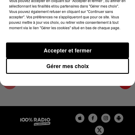
Vous pouvez accepter en cliquant sur "Accepter et fermer", ou affiner en
23 décembre 2024 - 4 min 18 sec
sélectionnant les finalités et/ou partenaires dans "Gérer mes choix".
Vous pouvez également refuser en cliquant sur "Continuer sans
LES INFOS DU LOT DU 23/12/2024 À 09H00
accepter". Vos préférences ne s'appliqueront que pour ce site. Vous
pouvez mettre à jour vos choix, ou retirer votre consentement à tout
moment via le lien "Gérer les cookies" situé en bas de chaque page.
L'info Loisir du Gers et du Lot-et-Garonne du
23/12/2024
Accepter et fermer
Gérer mes choix