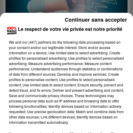
Continuer sans accepter
Le respect de votre vie privée est notre priorité
We and
our (447) partners
do the following data processing based on
your consent and/or our legitimate interest: Store and/or access
information on a device; Use limited data to select advertising; Create
profiles for personalised advertising; Use profiles to select personalised
advertising; Measure advertising performance; Measure content
performance; Understand audiences through statistics or combinations
of data from different sources; Develop and improve services; Create
profiles to personalise content; Use profiles to select personalised
content; Use limited data to select content; Ensure security, prevent and
Lecture (4 min 24 sec)
detect fraud, and fix errors; Deliver and present advertising and content;
Save and communicate privacy choices. These technologies may
process personal data such as IP address and browsing data to offer
following functionalities: Identify devices based on information actively
requested; Use precise geolocation data; Match and combine data from
100%
other data sources; Link different devices; Identify devices based on
information transmitted automatically.
100% Radio les infos du Lot