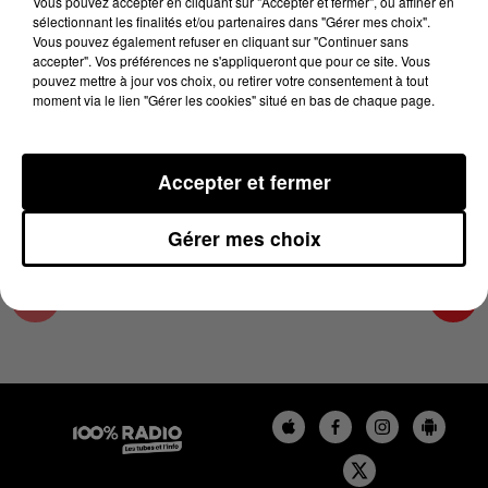
Vous pouvez accepter en cliquant sur "Accepter et fermer", ou affiner en
23 octobre 2024 - 4 min 24 sec
sélectionnant les finalités et/ou partenaires dans "Gérer mes choix".
Vous pouvez également refuser en cliquant sur "Continuer sans
LES INFOS DU LOT DU 23/10/2024 À 08H00
accepter". Vos préférences ne s'appliqueront que pour ce site. Vous
pouvez mettre à jour vos choix, ou retirer votre consentement à tout
moment via le lien "Gérer les cookies" situé en bas de chaque page.
L'info Loisir du Gers et du Lot-et-Garonne du
23/10/2024
Accepter et fermer
Gérer mes choix