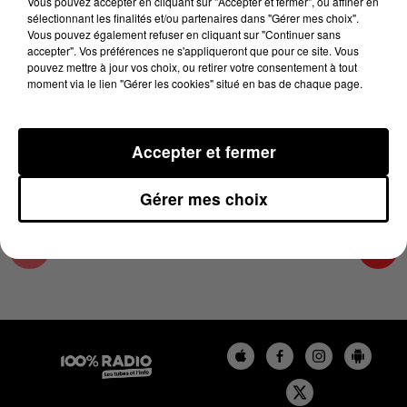
Vous pouvez accepter en cliquant sur "Accepter et fermer", ou affiner en
23 septembre 2025 - 4 min 15 sec
sélectionnant les finalités et/ou partenaires dans "Gérer mes choix".
Vous pouvez également refuser en cliquant sur "Continuer sans
LES INFOS DU LOT DU 23/09/2025 À 09H00
accepter". Vos préférences ne s'appliqueront que pour ce site. Vous
pouvez mettre à jour vos choix, ou retirer votre consentement à tout
moment via le lien "Gérer les cookies" situé en bas de chaque page.
L'info Loisir du Gers et du Lot-et-Garonne du
23/09/2025
Accepter et fermer
Gérer mes choix