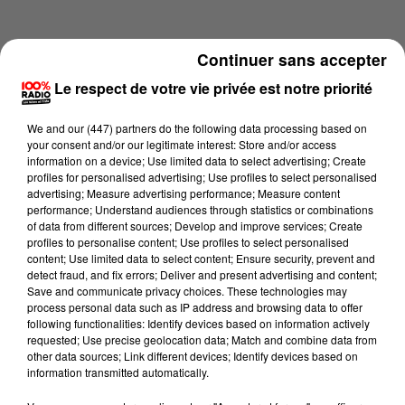
Continuer sans accepter
Le respect de votre vie privée est notre priorité
We and
our (447) partners
do the following data processing based on
your consent and/or our legitimate interest: Store and/or access
information on a device; Use limited data to select advertising; Create
profiles for personalised advertising; Use profiles to select personalised
advertising; Measure advertising performance; Measure content
performance; Understand audiences through statistics or combinations
of data from different sources; Develop and improve services; Create
profiles to personalise content; Use profiles to select personalised
content; Use limited data to select content; Ensure security, prevent and
Lecture (4 min 15 sec)
detect fraud, and fix errors; Deliver and present advertising and content;
Save and communicate privacy choices. These technologies may
process personal data such as IP address and browsing data to offer
following functionalities: Identify devices based on information actively
requested; Use precise geolocation data; Match and combine data from
100%
other data sources; Link different devices; Identify devices based on
information transmitted automatically.
100% Radio les infos du Lot