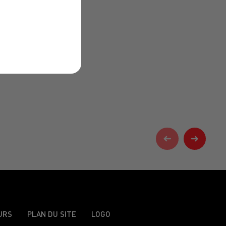
URS
PLAN DU SITE
LOGO