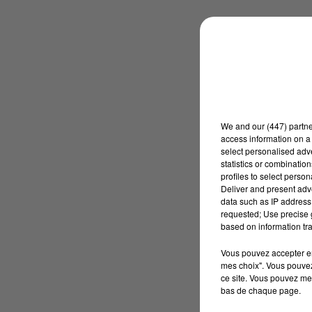
We and
our (447) partn
access information on a 
select personalised ad
statistics or combinatio
profiles to select person
Deliver and present adv
data such as IP address 
requested; Use precise g
based on information tra
Vous pouvez accepter en 
mes choix". Vous pouvez
ce site. Vous pouvez met
bas de chaque page.