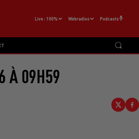
Live :
100%
Webradios
Podcasts
CT
6 À 09H59