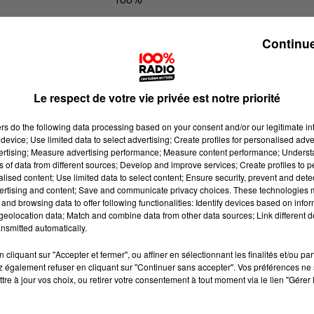
Les infos du Lot du 23/06/2026 à 09
Continue
Le respect de votre vie privée est notre priorité
ers
do the following data processing based on your consent and/or our legitimate int
device; Use limited data to select advertising; Create profiles for personalised adver
vertising; Measure advertising performance; Measure content performance; Unders
ns of data from different sources; Develop and improve services; Create profiles to 
alised content; Use limited data to select content; Ensure security, prevent and detect
ertising and content; Save and communicate privacy choices. These technologies
and browsing data to offer following functionalities: Identify devices based on infor
eolocation data; Match and combine data from other data sources; Link different de
nsmitted automatically.
cliquant sur "Accepter et fermer", ou affiner en sélectionnant les finalités et/ou pa
 également refuser en cliquant sur "Continuer sans accepter". Vos préférences ne 
tre à jour vos choix, ou retirer votre consentement à tout moment via le lien "Gérer 