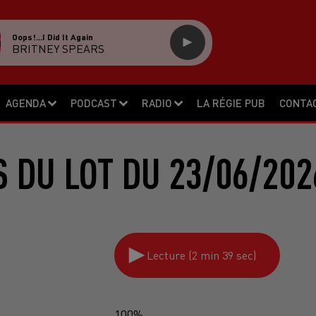
Oops!...i Did It Again
BRITNEY SPEARS
AGENDA
PODCAST
RADIO
LA RÉGIE PUB
CONTA
S DU LOT DU 23/06/202
Lecture (2 min 39 sec)
100%