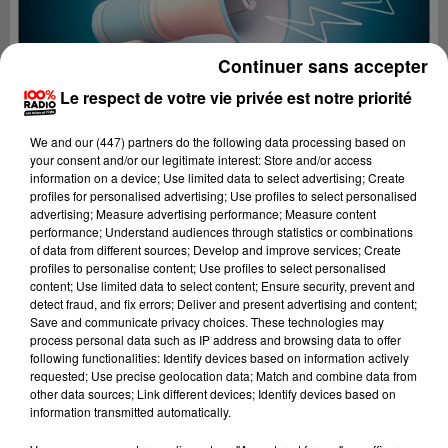
Continuer sans accepter
Le respect de votre vie privée est notre priorité
We and
our (447) partners
do the following data processing based on
your consent and/or our legitimate interest: Store and/or access
information on a device; Use limited data to select advertising; Create
profiles for personalised advertising; Use profiles to select personalised
advertising; Measure advertising performance; Measure content
performance; Understand audiences through statistics or combinations
of data from different sources; Develop and improve services; Create
profiles to personalise content; Use profiles to select personalised
content; Use limited data to select content; Ensure security, prevent and
Lecture (2 min 22 sec)
detect fraud, and fix errors; Deliver and present advertising and content;
Save and communicate privacy choices. These technologies may
process personal data such as IP address and browsing data to offer
following functionalities: Identify devices based on information actively
requested; Use precise geolocation data; Match and combine data from
100%
other data sources; Link different devices; Identify devices based on
information transmitted automatically.
100% Radio les infos du Lot