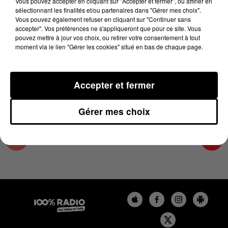
Vous pouvez accepter en cliquant sur "Accepter et fermer", ou affiner en
23 mai 2024 - 2 min 22 sec
sélectionnant les finalités et/ou partenaires dans "Gérer mes choix".
Vous pouvez également refuser en cliquant sur "Continuer sans
LES INFOS DU LOT DU 23/05/2024 À 09H59
accepter". Vos préférences ne s'appliqueront que pour ce site. Vous
pouvez mettre à jour vos choix, ou retirer votre consentement à tout
moment via le lien "Gérer les cookies" situé en bas de chaque page.
L'info Loisir du Gers et du Lot-et-Garonne du
23/05/2024
Accepter et fermer
Gérer mes choix