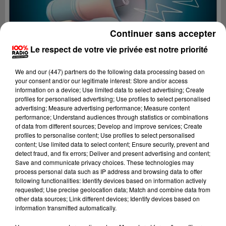
Continuer sans accepter
Le respect de votre vie privée est notre priorité
We and
our (447) partners
do the following data processing based on
your consent and/or our legitimate interest: Store and/or access
information on a device; Use limited data to select advertising; Create
profiles for personalised advertising; Use profiles to select personalised
advertising; Measure advertising performance; Measure content
performance; Understand audiences through statistics or combinations
of data from different sources; Develop and improve services; Create
profiles to personalise content; Use profiles to select personalised
content; Use limited data to select content; Ensure security, prevent and
Lecture (4 min 10 sec)
detect fraud, and fix errors; Deliver and present advertising and content;
Save and communicate privacy choices. These technologies may
process personal data such as IP address and browsing data to offer
following functionalities: Identify devices based on information actively
requested; Use precise geolocation data; Match and combine data from
100%
other data sources; Link different devices; Identify devices based on
information transmitted automatically.
100% Radio les infos du Lot