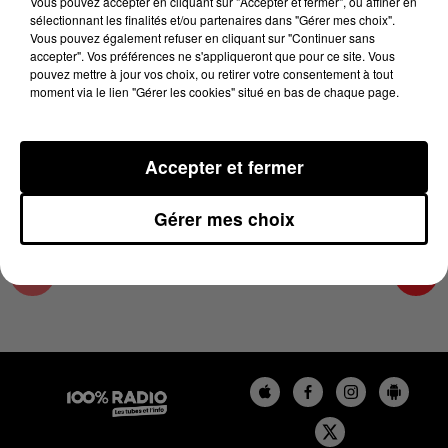
Vous pouvez accepter en cliquant sur "Accepter et fermer", ou affiner en
23 avril 2024 - 4 min 10 sec
sélectionnant les finalités et/ou partenaires dans "Gérer mes choix".
Vous pouvez également refuser en cliquant sur "Continuer sans
LES INFOS DU LOT DU 23/04/2024 À 08H30
accepter". Vos préférences ne s'appliqueront que pour ce site. Vous
pouvez mettre à jour vos choix, ou retirer votre consentement à tout
moment via le lien "Gérer les cookies" situé en bas de chaque page.
L'info Loisir du Gers et du Lot-et-Garonne du
23/04/2024
Accepter et fermer
Gérer mes choix