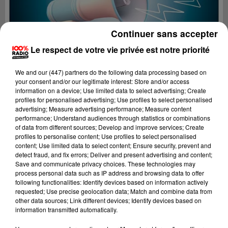
Continuer sans accepter
Le respect de votre vie privée est notre priorité
We and
our (447) partners
do the following data processing based on
your consent and/or our legitimate interest: Store and/or access
information on a device; Use limited data to select advertising; Create
profiles for personalised advertising; Use profiles to select personalised
advertising; Measure advertising performance; Measure content
performance; Understand audiences through statistics or combinations
of data from different sources; Develop and improve services; Create
profiles to personalise content; Use profiles to select personalised
content; Use limited data to select content; Ensure security, prevent and
Lecture (3 min 21 sec)
detect fraud, and fix errors; Deliver and present advertising and content;
Save and communicate privacy choices. These technologies may
process personal data such as IP address and browsing data to offer
following functionalities: Identify devices based on information actively
requested; Use precise geolocation data; Match and combine data from
100%
other data sources; Link different devices; Identify devices based on
information transmitted automatically.
100% Radio les infos du Lot