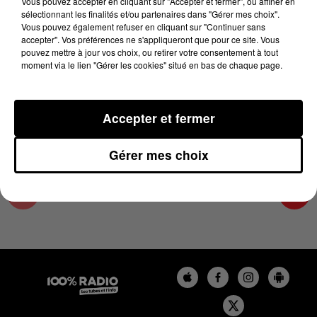
Vous pouvez accepter en cliquant sur "Accepter et fermer", ou affiner en
22 décembre 2023 - 3 min 21 sec
sélectionnant les finalités et/ou partenaires dans "Gérer mes choix".
Vous pouvez également refuser en cliquant sur "Continuer sans
LES INFOS DU LOT DU 22/12/2023 À 12H01
accepter". Vos préférences ne s'appliqueront que pour ce site. Vous
pouvez mettre à jour vos choix, ou retirer votre consentement à tout
moment via le lien "Gérer les cookies" situé en bas de chaque page.
L'info Loisir du Gers et du Lot-et-Garonne du
22/12/2023
Accepter et fermer
Gérer mes choix