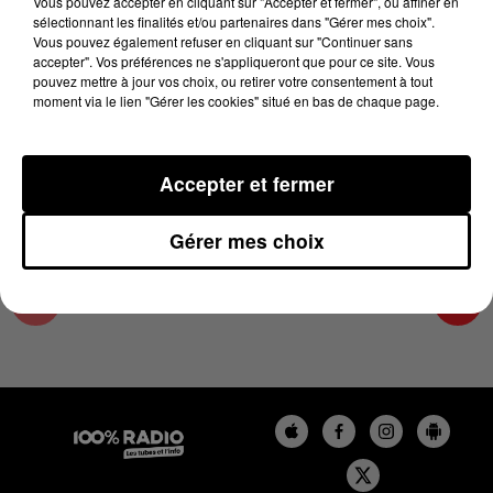
Vous pouvez accepter en cliquant sur "Accepter et fermer", ou affiner en
22 décembre 2023 - 4 min 27 sec
sélectionnant les finalités et/ou partenaires dans "Gérer mes choix".
Vous pouvez également refuser en cliquant sur "Continuer sans
LES INFOS DU LOT DU 22/12/2023 À 07H00
accepter". Vos préférences ne s'appliqueront que pour ce site. Vous
pouvez mettre à jour vos choix, ou retirer votre consentement à tout
moment via le lien "Gérer les cookies" situé en bas de chaque page.
L'info Loisir du Gers et du Lot-et-Garonne du
22/12/2023
Accepter et fermer
Gérer mes choix