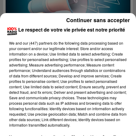
Continuer sans accepter
Le respect de votre vie privée est notre priorité
We and
our (447) partners
do the following data processing based on
your consent and/or our legitimate interest: Store and/or access
information on a device; Use limited data to select advertising; Create
profiles for personalised advertising; Use profiles to select personalised
advertising; Measure advertising performance; Measure content
performance; Understand audiences through statistics or combinations
of data from different sources; Develop and improve services; Create
profiles to personalise content; Use profiles to select personalised
content; Use limited data to select content; Ensure security, prevent and
Lecture (4 min 27 sec)
detect fraud, and fix errors; Deliver and present advertising and content;
Save and communicate privacy choices. These technologies may
process personal data such as IP address and browsing data to offer
following functionalities: Identify devices based on information actively
requested; Use precise geolocation data; Match and combine data from
100%
other data sources; Link different devices; Identify devices based on
information transmitted automatically.
100% Radio les infos du Lot