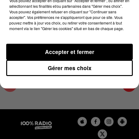
Vous pouvez accepter en cliquant sur "Accepter et fermer", ou affiner en
22 mai 2025 - 3 min 57 sec
sélectionnant les finalités et/ou partenaires dans "Gérer mes choix".
Vous pouvez également refuser en cliquant sur "Continuer sans
LES INFOS DU LOT DU 22/05/2025 À 17H59
accepter". Vos préférences ne s'appliqueront que pour ce site. Vous
pouvez mettre à jour vos choix, ou retirer votre consentement à tout
moment via le lien "Gérer les cookies" situé en bas de chaque page.
L'info Loisir du Gers et du Lot-et-Garonne du
22/05/2025
Accepter et fermer
Gérer mes choix