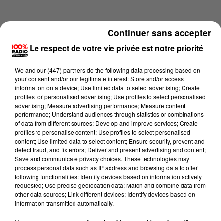
Continuer sans accepter
Le respect de votre vie privée est notre priorité
We and
our (447) partners
do the following data processing based on
your consent and/or our legitimate interest: Store and/or access
information on a device; Use limited data to select advertising; Create
profiles for personalised advertising; Use profiles to select personalised
advertising; Measure advertising performance; Measure content
performance; Understand audiences through statistics or combinations
of data from different sources; Develop and improve services; Create
profiles to personalise content; Use profiles to select personalised
content; Use limited data to select content; Ensure security, prevent and
Lecture (3 min 57 sec)
detect fraud, and fix errors; Deliver and present advertising and content;
Save and communicate privacy choices. These technologies may
process personal data such as IP address and browsing data to offer
following functionalities: Identify devices based on information actively
requested; Use precise geolocation data; Match and combine data from
100%
other data sources; Link different devices; Identify devices based on
information transmitted automatically.
100% Radio les infos du Lot