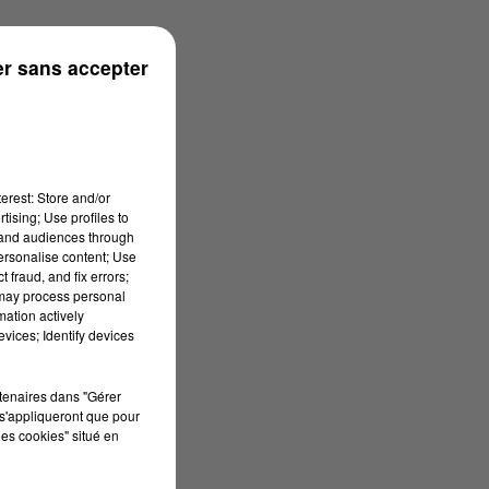
r sans accepter
erest: Store and/or
tising; Use profiles to
tand audiences through
personalise content; Use
 fraud, and fix errors;
 may process personal
mation actively
vices; Identify devices
rtenaires dans "Gérer
s'appliqueront que pour
les cookies" situé en