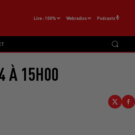
Live :
100%
Webradios
Podcasts
CT
4 À 15H00