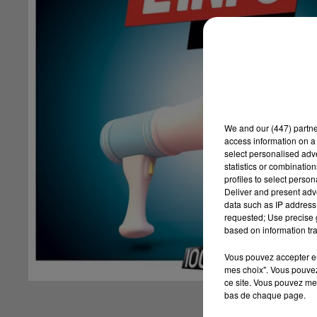
We and
our (447) partn
access information on a 
select personalised ad
statistics or combinatio
profiles to select person
Deliver and present adv
data such as IP address 
requested; Use precise g
based on information tra
Vous pouvez accepter en 
mes choix". Vous pouvez
ce site. Vous pouvez met
bas de chaque page.