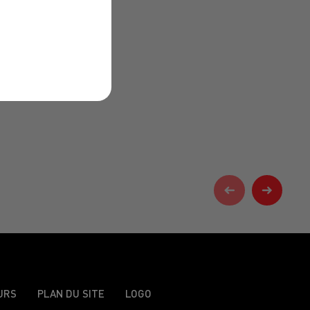
URS
PLAN DU SITE
LOGO