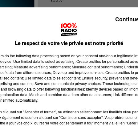
100% Radio les infos du Lot
Continue
Le respect de votre vie privée est notre priorité
ers
do the following data processing based on your consent and/or our legitimate int
device; Use limited data to select advertising; Create profiles for personalised adver
vertising; Measure advertising performance; Measure content performance; Unders
ns of data from different sources; Develop and improve services; Create profiles to 
alised content; Use limited data to select content; Ensure security, prevent and detect
ertising and content; Save and communicate privacy choices. These technologies
and browsing data to offer following functionalities: Identify devices based on infor
eolocation data; Match and combine data from other data sources; Link different de
nsmitted automatically.
cliquant sur "Accepter et fermer", ou affiner en sélectionnant les finalités et/ou pa
 également refuser en cliquant sur "Continuer sans accepter". Vos préférences ne 
tre à jour vos choix, ou retirer votre consentement à tout moment via le lien "Gérer 