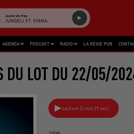
Juste Un Peu
JUNGELI FT. EMMA
AGENDA
PODCAST
RADIO
LA RÉGIE PUB
CONTA
S DU LOT DU 22/05/202
Lecture (2 min 27 sec)
100%